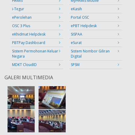
HRMIS
MyHRMIS Mobile
i-Tegur
eKasih
ePerolehan
Portal OSC
OSC 3 Plus
ePBT Helpdesk
eKhidmat Helpdesk
SISPAA
PBTPay Dashboard
eSurat
Sistem Permohonan Keluar
Sistem Nombor Giliran
Negara
Digital
MDKT CloudID
SPSM
GALERI MULTIMEDIA