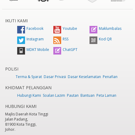
IKUTI KAMI
Facebook
Youtube
Maklumbalas
Instagram
RSS
Kod QR
MDKT Mobile
ChatGPT
POLISI
Terma & Syarat
Dasar Privasi
Dasar Keselamatan
Penafian
KHIDMAT PELANGGAN
Hubungi Kami
Soalan Lazim
Pautan
Bantuan
Peta Laman
HUBUNGI KAMI
Majlis Daerah Kota Tinggi
Jalan Padang,
81900 Kota Tinggi,
Johor.