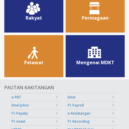
Rakyat
Perniagaan
Pelawat
Mengenai MDKT
PAUTAN KAKITANGAN
e-PBT
Emel
Emel Johor
F1-Payroll
F1-Payslip
e-Kedatangan
F1-Asset
F1-Recording