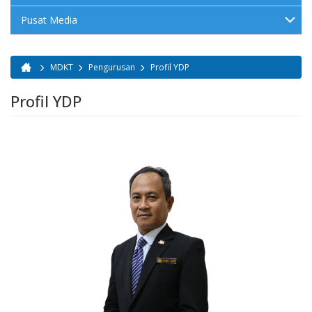
Pusat Media
MDKT
Pengurusan
Profil YDP
Anda di sini
Profil YDP