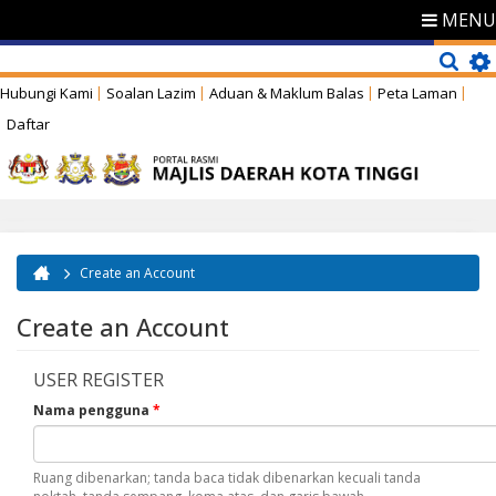
MENU
Hubungi Kami
Soalan Lazim
Aduan & Maklum Balas
Peta Laman
Daftar
Create an Account
Anda di sini
Create an Account
USER REGISTER
Nama pengguna
*
Ruang dibenarkan; tanda baca tidak dibenarkan kecuali tanda