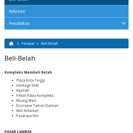
Rekreasi
Pendidikan
Pelawat
Beli-Belah
Anda di sini
Beli-Belah
Kompleks Membeli Belah
Plaza Kota Tinggi
Heritage Mall
Kipmall
Pekan Rabu Kompleks
Kluang Mart
Econsave Taman Daiman
Mini Kelantan
Pasaraya Kini
PASAR LAMBAK