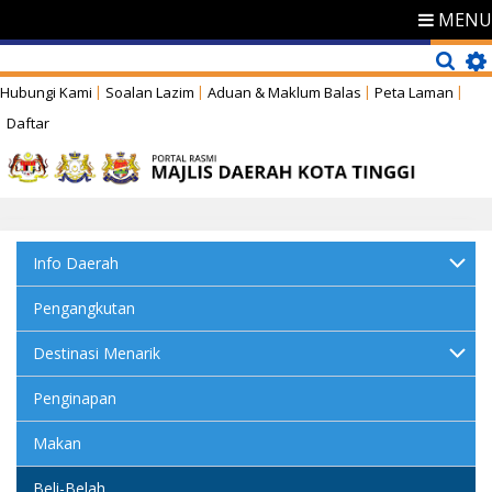
MENU
Hubungi Kami
Soalan Lazim
Aduan & Maklum Balas
Peta Laman
Daftar
Info Daerah
Pengangkutan
Destinasi Menarik
Penginapan
Makan
Beli-Belah