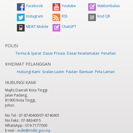
Facebook
Youtube
Maklumbalas
Instagram
RSS
Kod QR
MDKT Mobile
ChatGPT
POLISI
Terma & Syarat
Dasar Privasi
Dasar Keselamatan
Penafian
KHIDMAT PELANGGAN
Hubungi Kami
Soalan Lazim
Pautan
Bantuan
Peta Laman
HUBUNGI KAMI
Majlis Daerah Kota Tinggi
Jalan Padang,
81900 Kota Tinggi,
Johor.
No Tel : 07-8740400/07-8740401
No Faks : 07-8834015
WhatsApp : 019-7177000
E-mel :
mdkt@mdkt.gov.my