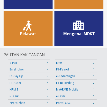
Pelawat
Mengenai MDKT
PAUTAN KAKITANGAN
e-PBT
Emel
Emel Johor
F1-Payroll
F1-Payslip
e-Kedatangan
F1-Asset
F1-Recording
HRMIS
MyHRMIS Mobile
i-Tegur
eKasih
ePerolehan
Portal OSC