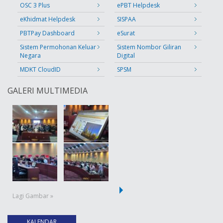
OSC 3 Plus
ePBT Helpdesk
eKhidmat Helpdesk
SISPAA
PBTPay Dashboard
eSurat
Sistem Permohonan Keluar
Sistem Nombor Giliran
Negara
Digital
MDKT CloudID
SPSM
GALERI MULTIMEDIA
Lagi Gambar »
KALENDAR
(tab aktif)