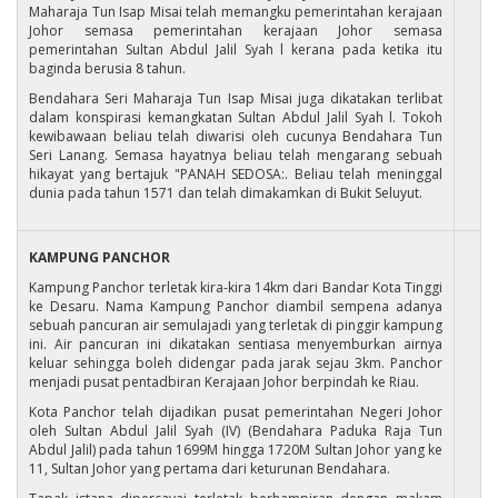
Maharaja Tun Isap Misai telah memangku pemerintahan kerajaan
Johor semasa pemerintahan kerajaan Johor semasa
pemerintahan Sultan Abdul Jalil Syah l kerana pada ketika itu
baginda berusia 8 tahun.
Bendahara Seri Maharaja Tun Isap Misai juga dikatakan terlibat
dalam konspirasi kemangkatan Sultan Abdul Jalil Syah l. Tokoh
kewibawaan beliau telah diwarisi oleh cucunya Bendahara Tun
Seri Lanang. Semasa hayatnya beliau telah mengarang sebuah
hikayat yang bertajuk "PANAH SEDOSA:. Beliau telah meninggal
dunia pada tahun 1571 dan telah dimakamkan di Bukit Seluyut.
KAMPUNG PANCHOR
Kampung Panchor terletak kira-kira 14km dari Bandar Kota Tinggi
ke Desaru. Nama Kampung Panchor diambil sempena adanya
sebuah pancuran air semulajadi yang terletak di pinggir kampung
ini. Air pancuran ini dikatakan sentiasa menyemburkan airnya
keluar sehingga boleh didengar pada jarak sejau 3km. Panchor
menjadi pusat pentadbiran Kerajaan Johor berpindah ke Riau.
Kota Panchor telah dijadikan pusat pemerintahan Negeri Johor
oleh Sultan Abdul Jalil Syah (IV) (Bendahara Paduka Raja Tun
Abdul Jalil) pada tahun 1699M hingga 1720M Sultan Johor yang ke
11, Sultan Johor yang pertama dari keturunan Bendahara.