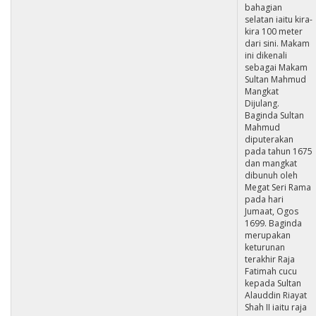
bahagian
selatan iaitu kira-
kira 100 meter
dari sini. Makam
ini dikenali
sebagai Makam
Sultan Mahmud
Mangkat
Dijulang.
Baginda Sultan
Mahmud
diputerakan
pada tahun 1675
dan mangkat
dibunuh oleh
Megat Seri Rama
pada hari
Jumaat, Ogos
1699. Baginda
merupakan
keturunan
terakhir Raja
Fatimah cucu
kepada Sultan
Alauddin Riayat
Shah II iaitu raja