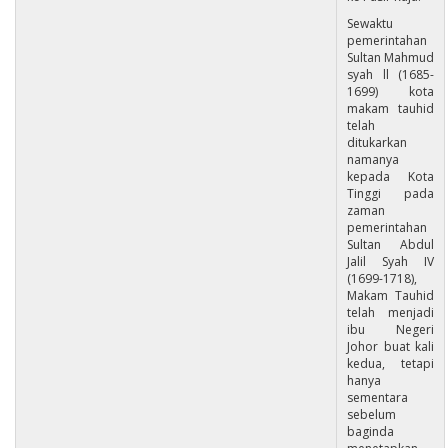
Sewaktu
pemerintahan
Sultan Mahmud
syah ll (1685-
1699) kota
makam tauhid
telah
ditukarkan
namanya
kepada Kota
Tinggi pada
zaman
pemerintahan
Sultan Abdul
Jalil Syah IV
(1699-1718),
Makam Tauhid
telah menjadi
ibu Negeri
Johor buat kali
kedua, tetapi
hanya
sementara
sebelum
baginda