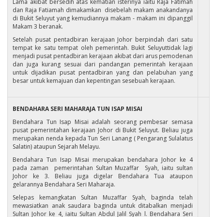
Lama akibat bersedih atas kematian isterinya iaitu Raja Fatimah
dan Raja Fatiamah dimakamkan disebelah makam anakandanya
di Bukit Seluyut yang kemudiannya makam - makam ini dipanggil
Makam 3 beranak.
Setelah pusat pentadbiran kerajaan Johor berpindah dari satu
tempat ke satu tempat oleh pemerintah. Bukit Seluyuttidak lagi
menjadi pusat pentadbiran kerajaan akibat dari arus pemodenan
dan juga kurang sesuai dari pandangan pemerintah kerajaan
untuk dijadikan pusat pentadbiran yang dan pelabuhan yang
besar untuk kemajuan dan kepentingan sesebuah kerajaan.
BENDAHARA SERI MAHARAJA TUN ISAP MISAI
Bendahara Tun Isap Misai adalah seorang pembesar semasa
pusat pemerintahan kerajaan Johor di Bukit Seluyut. Beliau juga
merupakan nenda kepada Tun Seri Lanang ( Pengarang Sulalatus
Salatin) ataupun Sejarah Melayu.
Bendahara Tun Isap Misai merupakan bendahara Johor ke 4
pada zaman pemerintahan Sultan Muzaffar Syah, iaitu sultan
Johor ke 3. Beliau juga digelar Bendahara Tua ataupon
gelarannya Bendahara Seri Maharaja.
Selepas kemangkatan Sultan Muzaffar Syah, baginda telah
mewasiatkan anak saudara baginda untuk ditabalkan menjadi
Sultan Johor ke 4, iaitu Sultan Abdul Jalil Syah l. Bendahara Seri