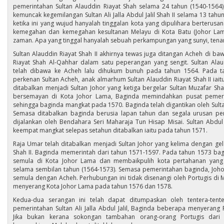
pemerintahan Sultan Alauddin Riayat Shah selama 24 tahun (1540-156
kemuncak kegemilangan Sultan Ali Jalla Abdul Jalil Shah II selama 13 tahu
ketika ini yang wujud hanyalah tinggalan kota yang dipulihara berterus
kemegahan dan kemegahan kesultanan Melayu di Kota Batu (Johor Lam
zaman. Apa yang tinggal hanyalah sebuah perkampungan yang sunyi, ten
Sultan Alauddin Riayat Shah II akhirnya tewas juga ditangan Acheh di ba
Riayat Shah Al-Qahhar dalam satu peperangan yang sengit. Sultan Alaud
telah dibawa ke Acheh lalu dihukum bunuh pada tahun 1564. Pada 
perkenan Sultan Acheh, anak almarhum Sultan Alauddin Riayat Shah II iait
ditabalkan menjadi Sultan Johor yang ketiga bergelar Sultan Muzafar Sh
bersemayan di Kota Johor Lama, Baginda memindahkan pusat pemeri
sehingga baginda mangkat pada 1570. Baginda telah digantikan oleh Sultan 
Semasa ditabalkan baginda berusia lapan tahun dan segala urusan pe
dijalankan oleh Bendahara Seri Maharaja Tun Hisap Misai. Sultan Abdul Ja
keempat mangkat selepas setahun ditabalkan iaitu pada tahun 1571.
Raja Umar telah ditabalkan menjadi Sultan Johor yang kelima dengan gelar
Shah II. Baginda memerintah dari tahun 1571-1597. Pada tahun 1573 b
semula di Kota Johor Lama dan membaikpulih kota pertahanan yang t
selama sembilan tahun (1564-1573). Semasa pemerintahan baginda, Joho
semula dengan Acheh. Perhubungan ini tidak disenangi oleh Portugis di M
menyerang Kota Johor Lama pada tahun 1576 dan 1578.
Kedua-dua serangan ini telah dapat ditumpaskan oleh tentera-tent
pemerintahan Sultan Ali Jalla Abdul Jalil, Baginda beberapa menyerang 
Jika bukan kerana sokongan tambahan orang-orang Portugis dari 