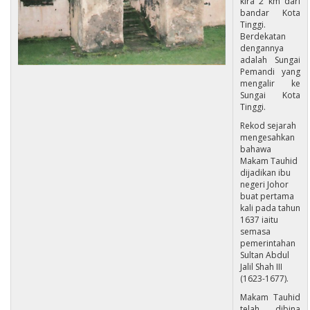
kira 2 km dari
bandar Kota
Tinggi.
Berdekatan
dengannya
adalah Sungai
Pemandi yang
mengalir ke
Sungai Kota
Tinggi.
Rekod sejarah
mengesahkan
bahawa
Makam Tauhid
dijadikan ibu
negeri Johor
buat pertama
kali pada tahun
1637 iaitu
semasa
pemerintahan
Sultan Abdul
Jalil Shah III
(1623-1677).
Makam Tauhid
telah dibina