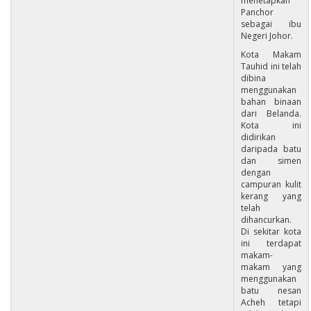
menetapkan
Panchor
sebagai ibu
Negeri Johor.
Kota Makam
Tauhid ini telah
dibina
menggunakan
bahan binaan
dari Belanda.
Kota ini
didirikan
daripada batu
dan simen
dengan
campuran kulit
kerang yang
telah
dihancurkan.
Di sekitar kota
ini terdapat
makam-
makam yang
menggunakan
batu nesan
Acheh tetapi