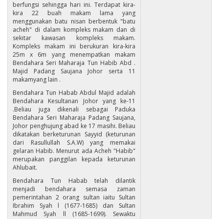
berfungsi sehingga hari ini. Terdapat kira-
kira 22 buah makam lama yang
menggunakan batu nisan berbentuk "batu
acheh" di dalam kompleks makam dan di
sekitar kawasan kompleks makam.
Kompleks makam ini berukuran kira-kira
25m x 6m yang menempatkan makam
Bendahara Seri Maharaja Tun Habib Abd .
Majid Padang Saujana Johor serta 11
makamyang lain .
Bendahara Tun Habab Abdul Majid adalah
Bendahara Kesultanan Johor yang ke-11
.Beliau juga dikenali sebagai Paduka
Bendahara Seri Maharaja Padang Saujana,
Johor penghujung abad ke 17 masihi. Beliau
dikatakan berketurunan Sayyid (keturunan
dari Rasullullah S.A.W) yang memakai
gelaran Habib. Menurut ada Acheh "Habib"
merupakan panggilan kepada keturunan
Ahlubait.
Bendahara Tun Habab telah dilantik
menjadi bendahara semasa zaman
pemerintahan 2 orang sultan iaitu Sultan
Ibrahim Syah l (1677-1685) dan Sultan
Mahmud Syah ll (1685-1699). Sewaktu