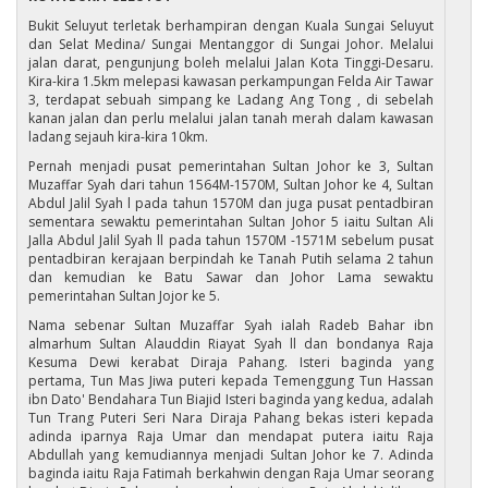
Bukit Seluyut terletak berhampiran dengan Kuala Sungai Seluyut
dan Selat Medina/ Sungai Mentanggor di Sungai Johor. Melalui
jalan darat, pengunjung boleh melalui Jalan Kota Tinggi-Desaru.
Kira-kira 1.5km melepasi kawasan perkampungan Felda Air Tawar
3, terdapat sebuah simpang ke Ladang Ang Tong , di sebelah
kanan jalan dan perlu melalui jalan tanah merah dalam kawasan
ladang sejauh kira-kira 10km.
Pernah menjadi pusat pemerintahan Sultan Johor ke 3, Sultan
Muzaffar Syah dari tahun 1564M-1570M, Sultan Johor ke 4, Sultan
Abdul Jalil Syah l pada tahun 1570M dan juga pusat pentadbiran
sementara sewaktu pemerintahan Sultan Johor 5 iaitu Sultan Ali
Jalla Abdul Jalil Syah ll pada tahun 1570M -1571M sebelum pusat
pentadbiran kerajaan berpindah ke Tanah Putih selama 2 tahun
dan kemudian ke Batu Sawar dan Johor Lama sewaktu
pemerintahan Sultan Jojor ke 5.
Nama sebenar Sultan Muzaffar Syah ialah Radeb Bahar ibn
almarhum Sultan Alauddin Riayat Syah ll dan bondanya Raja
Kesuma Dewi kerabat Diraja Pahang. Isteri baginda yang
pertama, Tun Mas Jiwa puteri kepada Temenggung Tun Hassan
ibn Dato' Bendahara Tun Biajid Isteri baginda yang kedua, adalah
Tun Trang Puteri Seri Nara Diraja Pahang bekas isteri kepada
adinda iparnya Raja Umar dan mendapat putera iaitu Raja
Abdullah yang kemudiannya menjadi Sultan Johor ke 7. Adinda
baginda iaitu Raja Fatimah berkahwin dengan Raja Umar seorang