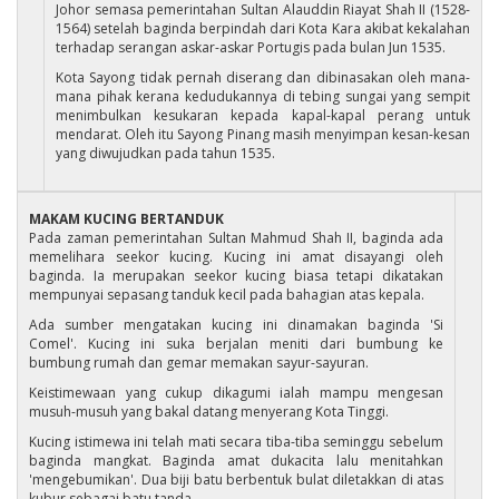
Johor semasa pemerintahan Sultan Alauddin Riayat Shah II (1528-
1564) setelah baginda berpindah dari Kota Kara akibat kekalahan
terhadap serangan askar-askar Portugis pada bulan Jun 1535.
Kota Sayong tidak pernah diserang dan dibinasakan oleh mana-
mana pihak kerana kedudukannya di tebing sungai yang sempit
menimbulkan kesukaran kepada kapal-kapal perang untuk
mendarat. Oleh itu Sayong Pinang masih menyimpan kesan-kesan
yang diwujudkan pada tahun 1535.
MAKAM KUCING BERTANDUK
Pada zaman pemerintahan Sultan Mahmud Shah II, baginda ada
memelihara seekor kucing. Kucing ini amat disayangi oleh
baginda. Ia merupakan seekor kucing biasa tetapi dikatakan
mempunyai sepasang tanduk kecil pada bahagian atas kepala.
Ada sumber mengatakan kucing ini dinamakan baginda 'Si
Comel'. Kucing ini suka berjalan meniti dari bumbung ke
bumbung rumah dan gemar memakan sayur-sayuran.
Keistimewaan yang cukup dikagumi ialah mampu mengesan
musuh-musuh yang bakal datang menyerang Kota Tinggi.
Kucing istimewa ini telah mati secara tiba-tiba seminggu sebelum
baginda mangkat. Baginda amat dukacita lalu menitahkan
'mengebumikan'. Dua biji batu berbentuk bulat diletakkan di atas
kubur sebagai batu tanda.