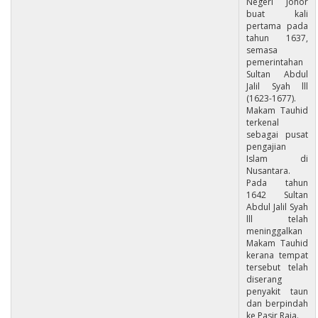
Negeri Johor
buat kali
pertama pada
tahun 1637,
semasa
pemerintahan
Sultan Abdul
Jalil Syah lll
(1623-1677).
Makam Tauhid
terkenal
sebagai pusat
pengajian
Islam di
Nusantara.
Pada tahun
1642 Sultan
Abdul Jalil Syah
lll telah
meninggalkan
Makam Tauhid
kerana tempat
tersebut telah
diserang
penyakit taun
dan berpindah
ke Pasir Raja.