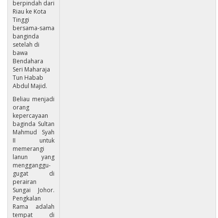
berpindah dari
Riau ke Kota
Tinggi
bersama-sama
banginda
setelah di
bawa
Bendahara
Seri Maharaja
Tun Habab
Abdul Majid.
Beliau menjadi
orang
kepercayaan
baginda Sultan
Mahmud Syah
II untuk
memerangi
lanun yang
mengganggu-
gugat di
perairan
Sungai Johor.
Pengkalan
Rama adalah
tempat di