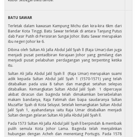
BATU SAWAR
Terletak dalam kawasan Kampung Michu dan kira-kira 6km dari
Bandar Kota Tinggi. Batu Sawar terletak di antara Tanjung Putus
dab Pasir Putih di Persisiran Sungai Johor. Batu Sawar merupakan
ibu negeri Johor ke 6.
Dibina oleh Sultan Ali Jalla Abdul Jalil Syah ll (Raja Umar) dan juga
menjadi pusat pentadbiran Kerajaan Johor yang gemilang dan
menjadi pusat pelabuhan perdagangan yang terpenting ketika
itu.
Sultan Ali Jalla Abdul Jalil Syah ll (Raja Umar) merupakan suami
adik kepada Sultan Abdul Jalil Syah 1 (1570-1571) yang telah
ditabalkan pada usia 8 tahun dan mangkat setahun selepas
ditabalkan. Kemangkatan Sultan Abdul Jalil Syah 1 dipercayai
akibat diracun dan baginda telah dimakamkan bersebelahan
makam bandanya, Raja Fatimah dan bapa saudaranya Sultan
Muzaffar Syah di Kota Seluyut. Setelah kemangkatan Sultan Abdul
Jalil Syah 1, ayahandanya iaitu Raja Umar ditabalkan menjadi
Sultan dengan gelaran Sultan Ali Jalla Abdul Jalil Syah ll.
Pada 1573 Sultan Ali Jalla Abdul Jalil Syah ll berpindah & membaik
pulih semula Kota Johor Lama. Baginda telah menjalinkan
hubungan dengan Acheh dan menentang Portugis. Pada 1578