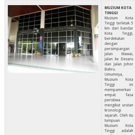
MUZIUM KOTA
TINGGI
Muzium Kota
Tinggi terletak 5
km dari bandar
Kota Tinggi,
berdekatan
dengan
persimpangan
Jalan Mawai,
Jalan ke Desaru
dan Jalan Johor
Bahru.
Umumnya,
Muzium Kota
Tinggi ini
mempamerkan
empat fasa
peristiwa
mengikut urutan
kronologi
sejarah. Oleh itu
tumpuan
Muzium Kota
Tinggi adalah