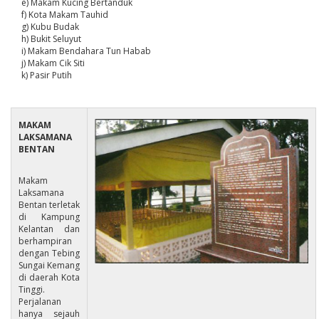
e) Makam Kucing Bertanduk
f) Kota Makam Tauhid
g) Kubu Budak
h) Bukit Seluyut
i) Makam Bendahara Tun Habab
j) Makam Cik Siti
k) Pasir Putih
MAKAM
LAKSAMANA
BENTAN
Makam
Laksamana
Bentan terletak
di Kampung
Kelantan dan
berhampiran
dengan Tebing
Sungai Kemang
di daerah Kota
Tinggi.
Perjalanan
hanya sejauh