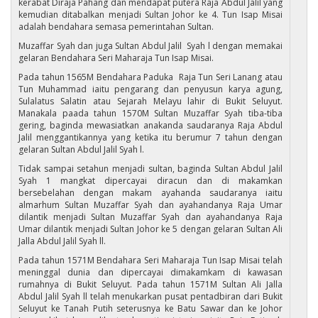
kerabat Diraja Pahang dan mendapat putera Raja Abdul Jalil yang
kemudian ditabalkan menjadi Sultan Johor ke 4. Tun Isap Misai
adalah bendahara semasa pemerintahan Sultan.
Muzaffar Syah dan juga Sultan Abdul Jalil Syah l dengan memakai
gelaran Bendahara Seri Maharaja Tun Isap Misai.
Pada tahun 1565M Bendahara Paduka Raja Tun Seri Lanang atau
Tun Muhammad iaitu pengarang dan penyusun karya agung,
Sulalatus Salatin atau Sejarah Melayu lahir di Bukit Seluyut.
Manakala paada tahun 1570M Sultan Muzaffar Syah tiba-tiba
gering, baginda mewasiatkan anakanda saudaranya Raja Abdul
Jalil menggantikannya yang ketika itu berumur 7 tahun dengan
gelaran Sultan Abdul Jalil Syah l.
Tidak sampai setahun menjadi sultan, baginda Sultan Abdul Jalil
Syah 1 mangkat dipercayai diracun dan di makamkan
bersebelahan dengan makam ayahanda saudaranya iaitu
almarhum Sultan Muzaffar Syah dan ayahandanya Raja Umar
dilantik menjadi Sultan Muzaffar Syah dan ayahandanya Raja
Umar dilantik menjadi Sultan Johor ke 5 dengan gelaran Sultan Ali
Jalla Abdul Jalil Syah ll.
Pada tahun 1571M Bendahara Seri Maharaja Tun Isap Misai telah
meninggal dunia dan dipercayai dimakamkam di kawasan
rumahnya di Bukit Seluyut. Pada tahun 1571M Sultan Ali Jalla
Abdul Jalil Syah ll telah menukarkan pusat pentadbiran dari Bukit
Seluyut ke Tanah Putih seterusnya ke Batu Sawar dan ke Johor