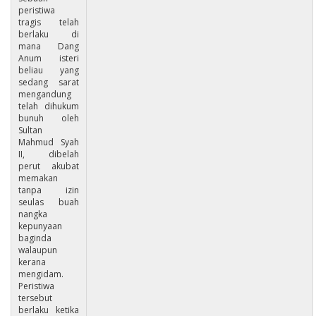
peristiwa
tragis telah
berlaku di
mana Dang
Anum isteri
beliau yang
sedang sarat
mengandung
telah dihukum
bunuh oleh
Sultan
Mahmud Syah
II, dibelah
perut akubat
memakan
tanpa izin
seulas buah
nangka
kepunyaan
baginda
walaupun
kerana
mengidam.
Peristiwa
tersebut
berlaku ketika