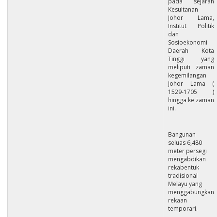
pada sejarah
Kesultanan
Johor Lama,
Institut Politik
dan
Sosioekonomi
Daerah Kota
Tinggi yang
meliputi zaman
kegemilangan
Johor Lama (
1529-1705 )
hingga ke zaman
ini.
Bangunan
seluas 6,480
meter persegi
mengabdikan
rekabentuk
tradisional
Melayu yang
menggabungkan
rekaan
temporari.