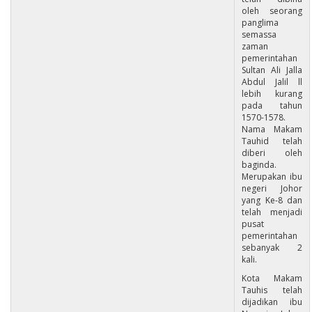
oleh seorang
panglima
semassa
zaman
pemerintahan
Sultan Ali Jalla
Abdul Jalil ll
lebih kurang
pada tahun
1570-1578.
Nama Makam
Tauhid telah
diberi oleh
baginda.
Merupakan ibu
negeri Johor
yang Ke-8 dan
telah menjadi
pusat
pemerintahan
sebanyak 2
kali.
Kota Makam
Tauhis telah
dijadikan ibu