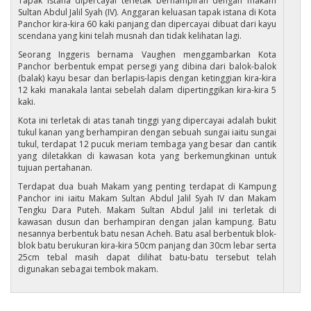
Tapak istana dipercayai terletak berhampiran dengan makam
Sultan Abdul Jalil Syah (IV). Anggaran keluasan tapak istana di Kota
Panchor kira-kira 60 kaki panjang dan dipercayai dibuat dari kayu
scendana yang kini telah musnah dan tidak kelihatan lagi.
Seorang Inggeris bernama Vaughen menggambarkan Kota
Panchor berbentuk empat persegi yang dibina dari balok-balok
(balak) kayu besar dan berlapis-lapis dengan ketinggian kira-kira
12 kaki manakala lantai sebelah dalam dipertinggikan kira-kira 5
kaki.
Kota ini terletak di atas tanah tinggi yang dipercayai adalah bukit
tukul kanan yang berhampiran dengan sebuah sungai iaitu sungai
tukul, terdapat 12 pucuk meriam tembaga yang besar dan cantik
yang diletakkan di kawasan kota yang berkemungkinan untuk
tujuan pertahanan.
Terdapat dua buah Makam yang penting terdapat di Kampung
Panchor ini iaitu Makam Sultan Abdul Jalil Syah IV dan Makam
Tengku Dara Puteh. Makam Sultan Abdul Jalil ini terletak di
kawasan dusun dan berhampiran dengan jalan kampung. Batu
nesannya berbentuk batu nesan Acheh. Batu asal berbentuk blok-
blok batu berukuran kira-kira 50cm panjang dan 30cm lebar serta
25cm tebal masih dapat dilihat batu-batu tersebut telah
digunakan sebagai tembok makam.