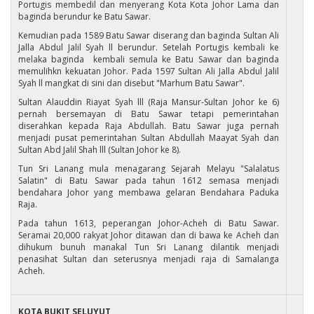
Portugis membedil dan menyerang Kota Kota Johor Lama dan
baginda berundur ke Batu Sawar.
Kemudian pada 1589 Batu Sawar diserang dan baginda Sultan Ali
Jalla Abdul Jalil Syah ll berundur. Setelah Portugis kembali ke
melaka baginda kembali semula ke Batu Sawar dan baginda
memulihkn kekuatan Johor. Pada 1597 Sultan Ali Jalla Abdul Jalil
Syah ll mangkat di sini dan disebut "Marhum Batu Sawar".
Sultan Alauddin Riayat Syah lll (Raja Mansur-Sultan Johor ke 6)
pernah bersemayan di Batu Sawar tetapi pemerintahan
diserahkan kepada Raja Abdullah. Batu Sawar juga pernah
menjadi pusat pemerintahan Sultan Abdullah Maayat Syah dan
Sultan Abd Jalil Shah lll (Sultan Johor ke 8).
Tun Sri Lanang mula menagarang Sejarah Melayu "Salalatus
Salatin" di Batu Sawar pada tahun 1612 semasa menjadi
bendahara Johor yang membawa gelaran Bendahara Paduka
Raja.
Pada tahun 1613, peperangan Johor-Acheh di Batu Sawar.
Seramai 20,000 rakyat Johor ditawan dan di bawa ke Acheh dan
dihukum bunuh manakal Tun Sri Lanang dilantik menjadi
penasihat Sultan dan seterusnya menjadi raja di Samalanga
Acheh.
KOTA BUKIT SELUYUT