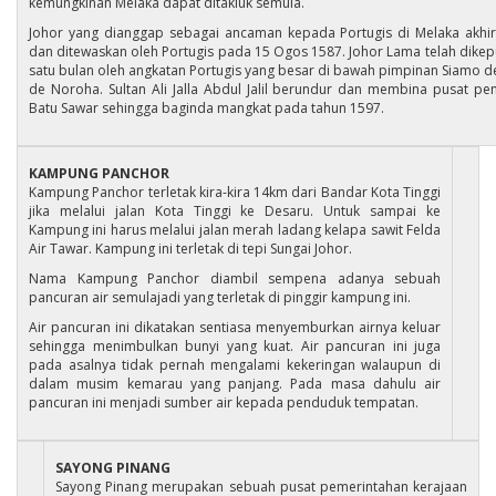
kemungkinan Melaka dapat ditakluk semula.
Johor yang dianggap sebagai ancaman kepada Portugis di Melaka akhir
dan ditewaskan oleh Portugis pada 15 Ogos 1587. Johor Lama telah dike
satu bulan oleh angkatan Portugis yang besar di bawah pimpinan Siamo d
de Noroha. Sultan Ali Jalla Abdul Jalil berundur dan membina pusat pe
Batu Sawar sehingga baginda mangkat pada tahun 1597.
KAMPUNG PANCHOR
Kampung Panchor terletak kira-kira 14km dari Bandar Kota Tinggi
jika melalui jalan Kota Tinggi ke Desaru. Untuk sampai ke
Kampung ini harus melalui jalan merah ladang kelapa sawit Felda
Air Tawar. Kampung ini terletak di tepi Sungai Johor.
Nama Kampung Panchor diambil sempena adanya sebuah
pancuran air semulajadi yang terletak di pinggir kampung ini.
Air pancuran ini dikatakan sentiasa menyemburkan airnya keluar
sehingga menimbulkan bunyi yang kuat. Air pancuran ini juga
pada asalnya tidak pernah mengalami kekeringan walaupun di
dalam musim kemarau yang panjang. Pada masa dahulu air
pancuran ini menjadi sumber air kepada penduduk tempatan.
SAYONG PINANG
Sayong Pinang merupakan sebuah pusat pemerintahan kerajaan