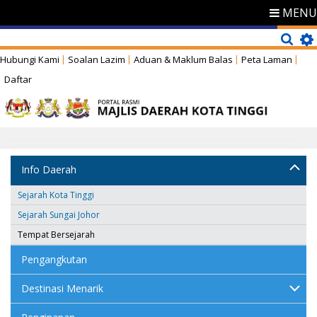
MENU
Hubungi Kami
Soalan Lazim
Aduan & Maklum Balas
Peta Laman
Daftar
Info Daerah
Sejarah Kota Tinggi
Sejarah Sungai Johor
Tempat Bersejarah
Pengangkutan
Destinasi Menarik