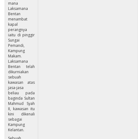
mana
Laksamana
Bentan
menambat
kapal
perangnya
iaitu di pinggir
Sungai
Pemandi,
Kampung
Makam.
Laksamana
Bentan telah
dikurniakan
sebuah
kawasan atas
jasa-jasa
beliau pada
baginda Sultan
Mahmud Syah
II, kawasan itu
kini dikenali
sebagai
Kampung
Kelantan.
Sebuah