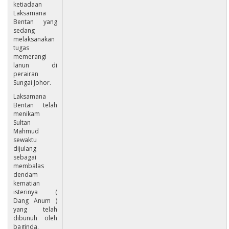
ketiadaan
Laksamana
Bentan yang
sedang
melaksanakan
tugas
memerangi
lanun di
perairan
Sungai Johor.
Laksamana
Bentan telah
menikam
Sultan
Mahmud
sewaktu
dijulang
sebagai
membalas
dendam
kematian
isterinya (
Dang Anum )
yang telah
dibunuh oleh
baginda.