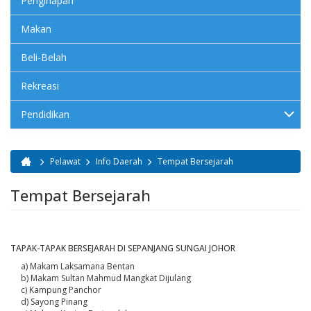
Penginapan
Makan
Beli-Belah
Rekreasi
Pendidikan
Pelawat
Info Daerah
Tempat Bersejarah
Anda di sini
Tempat Bersejarah
TAPAK-TAPAK BERSEJARAH DI SEPANJANG SUNGAI JOHOR
a) Makam Laksamana Bentan
b) Makam Sultan Mahmud Mangkat Dijulang
c) Kampung Panchor
d) Sayong Pinang