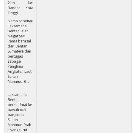
2km dari
Bandar Kota
Tinggi.
Nama sebenar
Laksamana
Bentan ialah
Megat Seri
Rama berasal
dari Bentan
Sumatera dan
bertugas
sebagai
Panglima
Angkatan Laut
Sultan
Mahmud Shah
II.
Laksamana
Bentan
berkhidmat ke
bawah duli
banginda
Sultan
Mahmud Syah
II yang turut