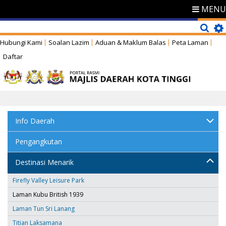
MENU
Hubungi Kami
Soalan Lazim
Aduan & Maklum Balas
Peta Laman
Daftar
Info Daerah
Pengangkutan
Destinasi Menarik
Firefly Valley Leisure Park
Laman Kubu British 1939
Laman Tun Sri Lanang
Titian Laksamana