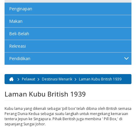
Penginapan
Makan
Beli-Belah
Rekreasi
Pendidikan
Pelawat
Destinasi Menarik
Laman Kubu British 1939
Anda di sini
Laman Kubu British 1939
Kubu lama yang dikenali sebagai ‘pill box’ telah dibina oleh British semasa
Perang Dunia Kedua sebagai suatu langkah untuk mengekang kemaraan
tentera Jepun ke Singapura. Pihak Beritish juga membina ' Pill Box,' di
sepanjang Sungai Johor.