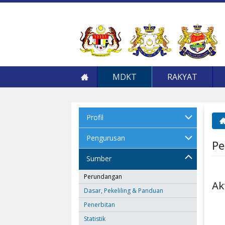
MDKT
RAKYAT
Profil
An
Pengurusan
Pe
Sumber
Perundangan
Ak
Dasar, Pekeliling & Panduan
Penerbitan
Statistik