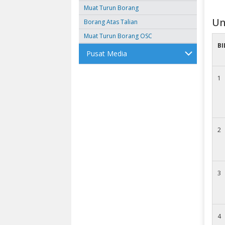
Muat Turun Borang
Un
Borang Atas Talian
Muat Turun Borang OSC
BI
Pusat Media
1
2
3
4