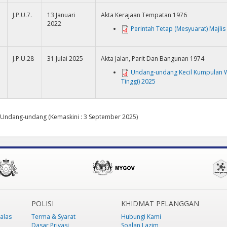
J.P.U.7.
13 Januari
Akta Kerajaan Tempatan 1976
2022
Perintah Tetap (Mesyuarat) Majlis
J.P.U.28
31 Julai 2025
Akta Jalan, Parit Dan Bangunan 1974
Undang-undang Kecil Kumpulan W
Tinggi) 2025
 Undang-undang (Kemaskini : 3 September 2025)
POLISI
KHIDMAT PELANGGAN
alas
Terma & Syarat
Hubungi Kami
Dasar Privasi
Soalan Lazim