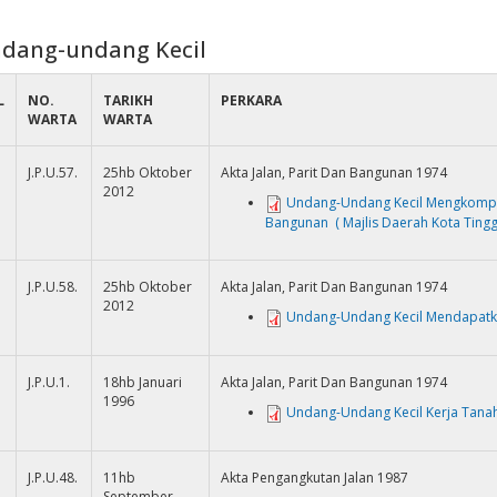
dang-undang Kecil
L
NO.
TARIKH
PERKARA
WARTA
WARTA
J.P.U.57.
25hb Oktober
Akta Jalan, Parit Dan Bangunan 1974
2012
Undang-Undang Kecil Mengkompau
Bangunan ( Majlis Daerah Kota Tingg
J.P.U.58.
25hb Oktober
Akta Jalan, Parit Dan Bangunan 1974
2012
Undang-Undang Kecil Mendapatkan
J.P.U.1.
18hb Januari
Akta Jalan, Parit Dan Bangunan 1974
1996
Undang-Undang Kecil Kerja Tanah 
J.P.U.48.
11hb
Akta Pengangkutan Jalan 1987
September