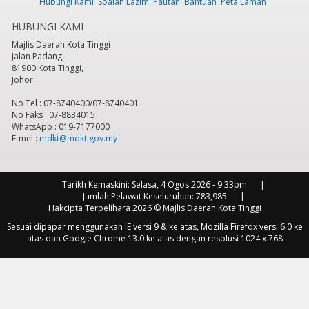
Hubungi Kami
Soalan Lazim
Pautan
Bantuan
Peta Laman
HUBUNGI KAMI
Majlis Daerah Kota Tinggi
Jalan Padang,
81900 Kota Tinggi,
Johor.
No Tel : 07-8740400/07-8740401
No Faks : 07-8834015
WhatsApp : 019-7177000
E-mel :
mdkt@mdkt.gov.my
Tarikh Kemaskini:
Selasa, 4 Ogos 2026 - 9:33pm
Jumlah Pelawat Keseluruhan:
783,985
Hakcipta Terpelihara 2026 © Majlis Daerah Kota Tinggi
Sesuai dipapar menggunakan IE versi 9 & ke atas, Mozilla Firefox versi 6.0 ke
atas dan Google Chrome 13.0 ke atas dengan resolusi 1024 x 768