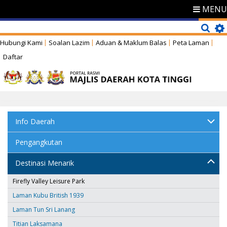
MENU
Hubungi Kami
Soalan Lazim
Aduan & Maklum Balas
Peta Laman
Daftar
Info Daerah
Pengangkutan
Destinasi Menarik
Firefly Valley Leisure Park
Laman Kubu British 1939
Laman Tun Sri Lanang
Titian Laksamana