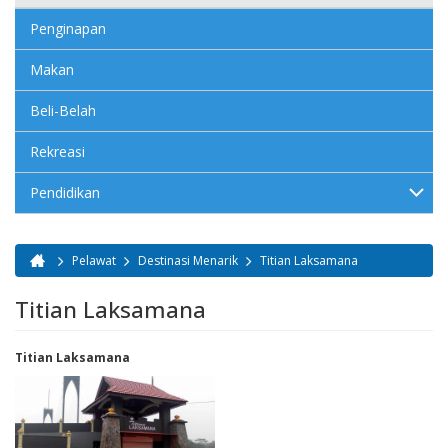
Penginapan
Makan
Beli-Belah
Rekreasi
Pendidikan
Pelawat
Destinasi Menarik
Titian Laksamana
Anda di sini
Titian Laksamana
Titian Laksamana