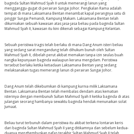
baginda Sultan Mahmud Syah II untuk memerangi lanun yang
mengganggu-gugat di perairan Sungai Johor. Pengkalan Rama adalah
tempat di mana Laksamana Bentan menambat kapal perangnya iaitu di
pinggir Sungai Pemandi, Kampung Makam. Laksamana Bentan telah
dikurniakan sebuah kawasan atas jasa-jasa beliau pada baginda Sultan
Mahmud Syah II, kawasan itu kini dikenali sebagai Kampung Kelantan.
Sebuah peristiwa tragis telah berlaku di mana Dang Anum isteri beliau
yang sedang sarat mengandung telah dihukum bunuh oleh Sultan
Mahmud Syah II, dibelah perut akibat memakan tanpa izin seulas buah
nangka kepunyaan baginda walaupun kerana mengidam. Peristiwa
tersebut berlaku ketika ketiadaan Laksamana Bentan yang sedang
melaksanakan tugas memerangi lanun di perairan Sungai Johor.
Dang Anum telah dikebumikan di kampung kurnia milik Laksamana
Bentan. Laksamana Bentan telah membalas dendam atas kematian
isterinya dengan membunuh Sultan Mahmud Syah II ketika baginda di atas
julangan seorang hambanya sewaktu baginda hendak menunaikan solat
Jumaat.
Beliau turut terbunuh dalam peristiwa itu akibat terkena lontaran keris
dari baginda Sultan Mahmud Syah II yang ditikamnya dan sebelum kedua-
duanya menghembuskan nafas terakhir Sultan Mahmud Syah II telah