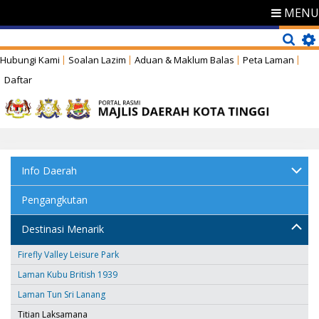
MENU
Hubungi Kami
Soalan Lazim
Aduan & Maklum Balas
Peta Laman
Daftar
Info Daerah
Pengangkutan
Destinasi Menarik
Firefly Valley Leisure Park
Laman Kubu British 1939
Laman Tun Sri Lanang
Titian Laksamana