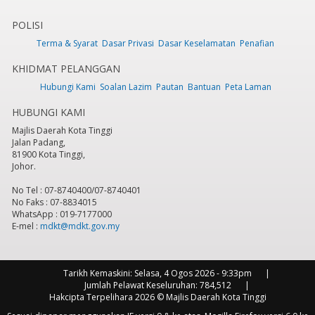
POLISI
Terma & Syarat
Dasar Privasi
Dasar Keselamatan
Penafian
KHIDMAT PELANGGAN
Hubungi Kami
Soalan Lazim
Pautan
Bantuan
Peta Laman
HUBUNGI KAMI
Majlis Daerah Kota Tinggi
Jalan Padang,
81900 Kota Tinggi,
Johor.
No Tel : 07-8740400/07-8740401
No Faks : 07-8834015
WhatsApp : 019-7177000
E-mel :
mdkt@mdkt.gov.my
Tarikh Kemaskini:
Selasa, 4 Ogos 2026 - 9:33pm
Jumlah Pelawat Keseluruhan:
784,512
Hakcipta Terpelihara 2026 © Majlis Daerah Kota Tinggi