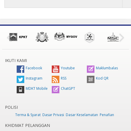
IKUTI KAMI
Facebook
Youtube
Maklumbalas
Instagram
RSS
Kod QR
MDKT Mobile
ChatGPT
POLISI
Terma & Syarat
Dasar Privasi
Dasar Keselamatan
Penafian
KHIDMAT PELANGGAN