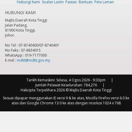
Hubungi Kami
Soalan Lazim
Pautan
Bantuan
Peta Laman
HUBUNGI KAMI
Majlis Daerah Kota Tinggi
Jalan Padang,
81900 Kota Tinggi,
Johor.
No Tel : 07-8740400/07-8740401
No Faks : 07-8834015
WhatsApp : 019-7177000
E-mel :
mdkt@mdkt.gov.my
Tarikh Kemaskini:
Selasa, 4 Ogos 2026 - 9:33pm
Jumlah Pelawat Keseluruhan:
784,276
Hakcipta Terpelihara 2026 © Majlis Daerah Kota Tinggi
Sesuai dipapar menggunakan IE versi 9 & ke atas, Mozilla Firefox versi 6.0 ke
atas dan Google Chrome 13.0 ke atas dengan resolusi 1024 x 768