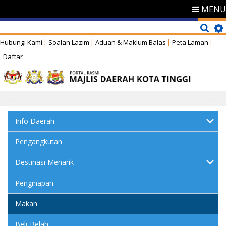
MENU
Hubungi Kami
Soalan Lazim
Aduan & Maklum Balas
Peta Laman
Daftar
Info Daerah
Pengangkutan
Destinasi Menarik
Penginapan
Makan
Beli-Belah