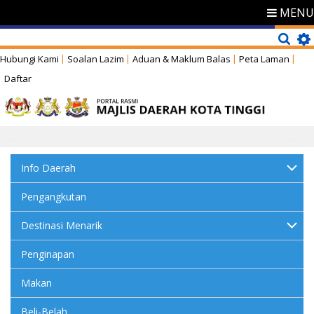
MENU
Hubungi Kami
Soalan Lazim
Aduan & Maklum Balas
Peta Laman
Daftar
Info Daerah
Pengangkutan
Destinasi Menarik
Penginapan
Makan
Beli-Belah