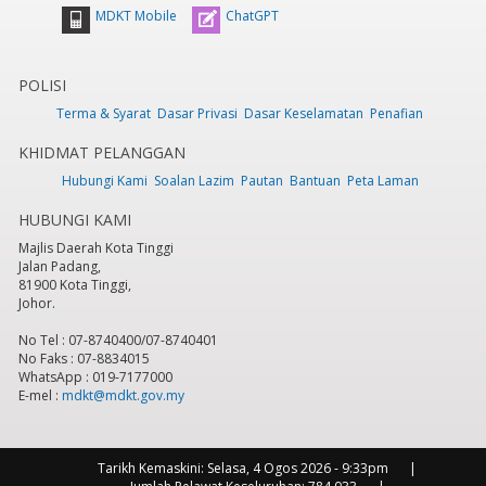
MDKT Mobile
ChatGPT
POLISI
Terma & Syarat
Dasar Privasi
Dasar Keselamatan
Penafian
KHIDMAT PELANGGAN
Hubungi Kami
Soalan Lazim
Pautan
Bantuan
Peta Laman
HUBUNGI KAMI
Majlis Daerah Kota Tinggi
Jalan Padang,
81900 Kota Tinggi,
Johor.
No Tel : 07-8740400/07-8740401
No Faks : 07-8834015
WhatsApp : 019-7177000
E-mel :
mdkt@mdkt.gov.my
Tarikh Kemaskini:
Selasa, 4 Ogos 2026 - 9:33pm