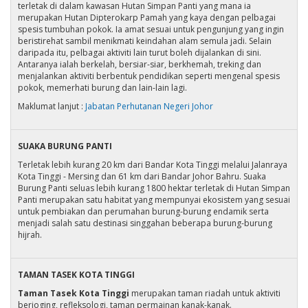
terletak di dalam kawasan Hutan Simpan Panti yang mana ia
merupakan Hutan Dipterokarp Pamah yang kaya dengan pelbagai
spesis tumbuhan pokok. Ia amat sesuai untuk pengunjung yang ingin
beristirehat sambil menikmati keindahan alam semula jadi. Selain
daripada itu, pelbagai aktiviti lain turut boleh dijalankan di sini.
Antaranya ialah berkelah, bersiar-siar, berkhemah, treking dan
menjalankan aktiviti berbentuk pendidikan seperti mengenal spesis
pokok, memerhati burung dan lain-lain lagi.
Maklumat lanjut :
Jabatan Perhutanan Negeri Johor
SUAKA BURUNG PANTI
Terletak lebih kurang 20 km dari Bandar Kota Tinggi melalui Jalanraya
Kota Tinggi - Mersing dan 61 km dari Bandar Johor Bahru. Suaka
Burung Panti seluas lebih kurang 1800 hektar terletak di Hutan Simpan
Panti merupakan satu habitat yang mempunyai ekosistem yang sesuai
untuk pembiakan dan perumahan burung-burung endamik serta
menjadi salah satu destinasi singgahan beberapa burung-burung
hijrah.
TAMAN TASEK KOTA TINGGI
Taman Tasek Kota Tinggi
merupakan taman riadah untuk aktiviti
berjoging, refleksologi, taman permainan kanak-kanak.