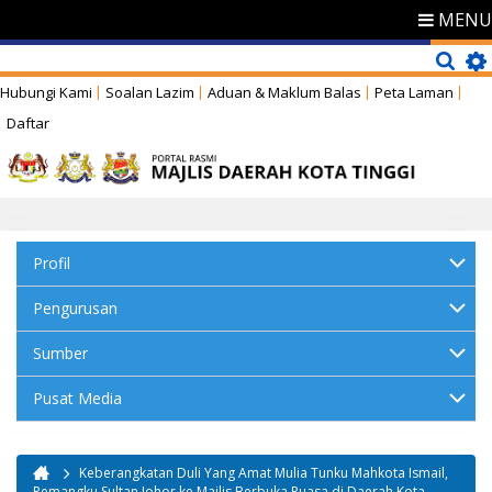
MENU
Hubungi Kami
Soalan Lazim
Aduan & Maklum Balas
Peta Laman
Daftar
Profil
Pengurusan
Sumber
Pusat Media
Keberangkatan Duli Yang Amat Mulia Tunku Mahkota Ismail,
Anda di sini
Pemangku Sultan Johor ke Majlis Berbuka Puasa di Daerah Kota