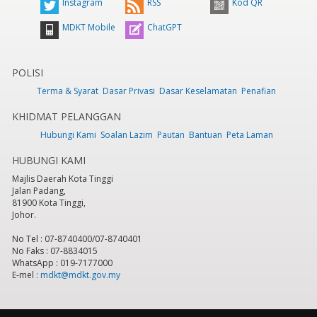
Instagram
RSS
Kod QR
MDKT Mobile
ChatGPT
POLISI
Terma & Syarat
Dasar Privasi
Dasar Keselamatan
Penafian
KHIDMAT PELANGGAN
Hubungi Kami
Soalan Lazim
Pautan
Bantuan
Peta Laman
HUBUNGI KAMI
Majlis Daerah Kota Tinggi
Jalan Padang,
81900 Kota Tinggi,
Johor.
No Tel : 07-8740400/07-8740401
No Faks : 07-8834015
WhatsApp : 019-7177000
E-mel :
mdkt@mdkt.gov.my