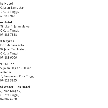
ha Hotel
0, Jalan Tambatan,
0 Kota Tinggi.
 07-883 8000
on Hotel
 Tingkat 1, Jalan Mawai
0 Kota Tinggi.
: 07-883 7888
el Mayres
loor Menara Kota,
29, Jalan Tun Habab
0 Kota Tinggi
: 07-883 9099
el Tai Hoe
5, Jalan Haji Abu Bakar,
ai Rengit,
0, Pengerang Kota Tinggi
: 07-828 3855
nd Waterlilies Hotel
2, Jalan Niaga 2,
0 Kota Tinggi,
: 07-882 6788