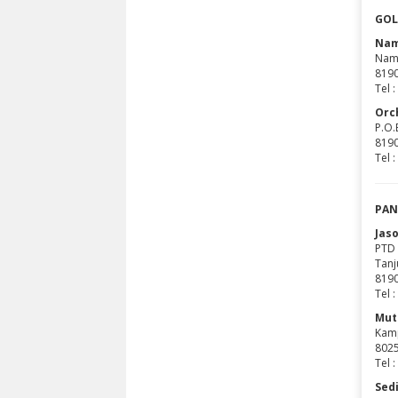
GOL
Nam
Nam 
8190
Tel 
Orc
P.O.
8190
Tel 
PAN
Jas
PTD 
Tanj
8190
Tel 
Mut
Kamp
8025
Tel 
Sed