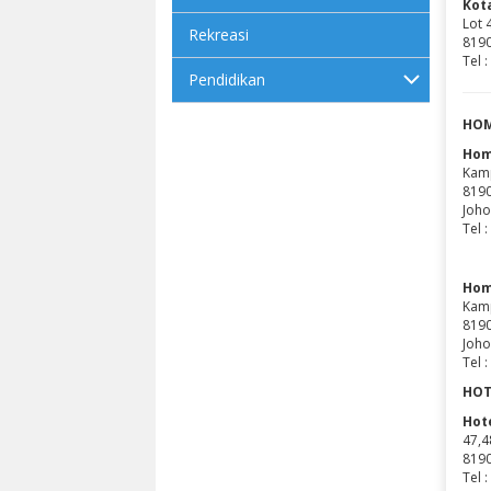
Kot
Lot 
Rekreasi
8190
Tel 
Pendidikan
HOM
Hom
Kam
8190
Joho
Tel 
Hom
Kam
8190
Joho
​Tel
HOT
Hote
47,4
8190
Tel 