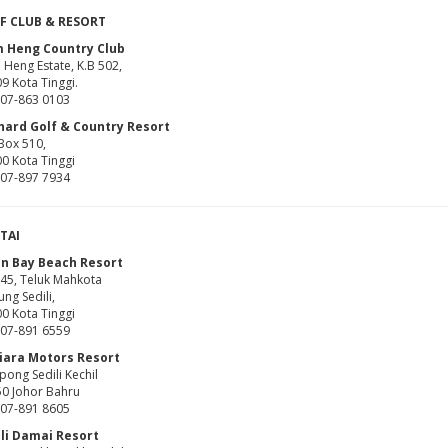
F CLUB & RESORT
 Heng Country Club
Heng Estate, K.B 502,
9 Kota Tinggi.
: 07-863 0103
hard Golf & Country Resort
Box 510,
0 Kota Tinggi
: 07-897 7934
TAI
on Bay Beach Resort
45, Teluk Mahkota
ung Sedili,
0 Kota Tinggi
: 07-891 6559
iara Motors Resort
ong Sedili Kechil
0 Johor Bahru
: 07-891 8605
ili Damai Resort