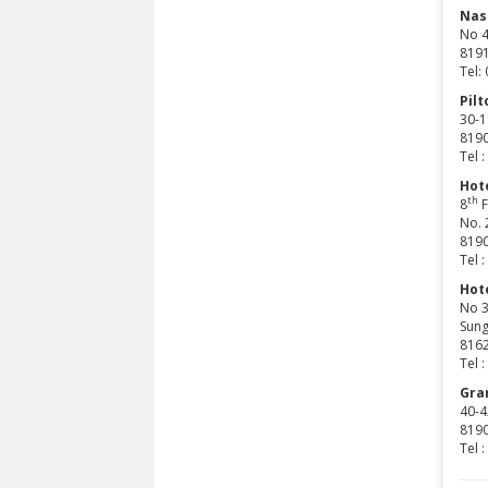
Nas
No 4
8191
Tel:
Pilt
30-1
8190
Tel 
Hot
th
8
F
No. 
8190
Tel 
Hot
No 3
Sung
8162
Tel 
Gra
40-4
8190
Tel 