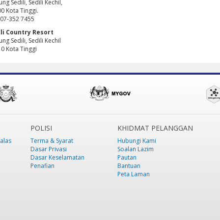
ng Sedili, Sedili Kechil,
0 Kota Tinggi.
: 07-352 7455
li Country Resort
ng Sedili, Sedili Kechil
0 Kota Tinggi
POLISI
KHIDMAT PELANGGAN
alas
Terma & Syarat
Hubungi Kami
Dasar Privasi
Soalan Lazim
Dasar Keselamatan
Pautan
Penafian
Bantuan
Peta Laman