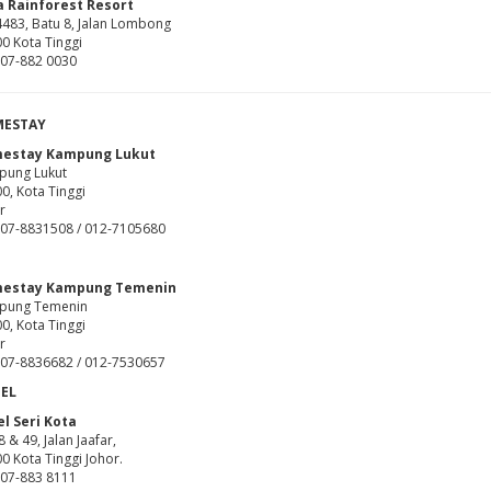
a Rainforest Resort
4483, Batu 8, Jalan Lombong
0 Kota Tinggi
: 07-882 0030
ESTAY
estay Kampung Lukut
pung Lukut
0, Kota Tinggi
r
: 07-8831508 / 012-7105680
estay Kampung Temenin
pung Temenin
0, Kota Tinggi
r
 : 07-8836682 / 012-7530657
EL
l Seri Kota
8 & 49, Jalan Jaafar,
0 Kota Tinggi Johor.
: 07-883 8111