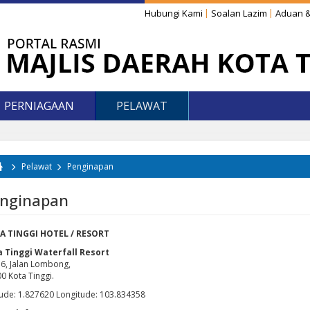
Hubungi Kami
Soalan Lazim
Aduan &
PERNIAGAAN
PELAWAT
Pelawat
Penginapan
da di sini
nginapan
A TINGGI HOTEL / RESORT
a Tinggi Waterfall Resort
6, Jalan Lombong,
0 Kota Tinggi.
tude: 1.827620 Longitude: 103.834358