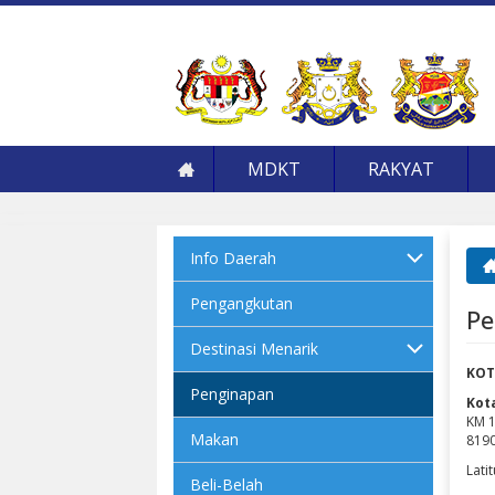
MDKT
RAKYAT
Info Daerah
An
Pengangkutan
Pe
Destinasi Menarik
KOT
Penginapan
Kot
KM 1
Makan
8190
Lati
Beli-Belah