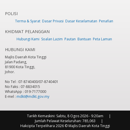
POLISI
Terma & Syarat
Dasar Privasi
Dasar Keselamatan
Penafian
KHIDMAT PELANGGAN
Hubungi Kami
Soalan Lazim
Pautan
Bantuan
Peta Laman
HUBUNGI KAMI
Majlis Daerah Kota Tinggi
Jalan Padang,
81900 Kota Tinggi,
Johor.
No Tel : 07-8740400/07-8740401
No Faks : 07-8834015
WhatsApp : 019-7177000
E-mel :
mdkt@mdkt.gov.my
Tarikh Kemaskini:
Sabtu, 8 Ogos 2026 - 9:20am
Jumlah Pelawat Keseluruhan:
785,063
Hakcipta Terpelihara 2026 © Majlis Daerah Kota Tinggi