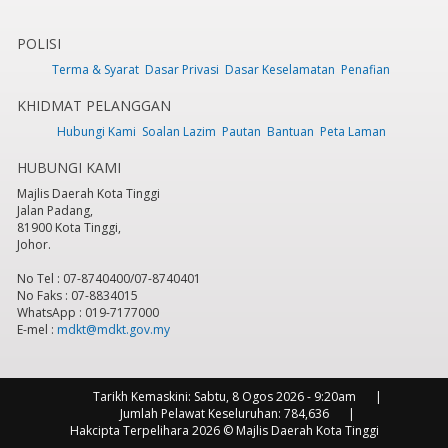
POLISI
Terma & Syarat
Dasar Privasi
Dasar Keselamatan
Penafian
KHIDMAT PELANGGAN
Hubungi Kami
Soalan Lazim
Pautan
Bantuan
Peta Laman
HUBUNGI KAMI
Majlis Daerah Kota Tinggi
Jalan Padang,
81900 Kota Tinggi,
Johor.
No Tel : 07-8740400/07-8740401
No Faks : 07-8834015
WhatsApp : 019-7177000
E-mel :
mdkt@mdkt.gov.my
Tarikh Kemaskini:
Sabtu, 8 Ogos 2026 - 9:20am
Jumlah Pelawat Keseluruhan:
784,636
Hakcipta Terpelihara 2026 © Majlis Daerah Kota Tinggi