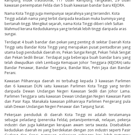
kampung induk tradisional, 117 buah kampung rangkaian, 29 buah
kawasan penempatan Felda dan 5 buah kawasan bandar baru KEJORA.
Nama Kota Tinggi juga mempunyai sejarahnya yang tersendiri. Kota
Tinggi adalah nama yang terbit daripada keadaan muka buminya yang
bertanah tinggi. Mengikut sejarah, nama Kota Tinggi diberi oleh Sultan
Mahmud kerana Kedudukannya yang terletak lebih tinggi daripada aras
sungai.
Terdapat 4 buah bandar dan pekan yang penting di sekitar Daerah Kota
Tinggi iaitu Bandar Kota Tinggi yang merupakan pusat pentadbiran yang
utama bagi penduduk daerah ini, Pekan Sungai Rengit, Pekan Teluk Sengat
dan Pekan Sedili Besar. Terdapat juga beberapa buah bandar baru yang
telah diwujudkan oleh Lembaga Kemajuan Johor Tenggara (KEJORA) iaitu
Bandar Penawar, Bandar Tenggara, Bandar Mas, Petri Jaya dan Bandar
Perani.
Kawasan Pilihanraya daerah ini terbahagi kepada 3 kawasan Parlimen
dan 6 kawasan DUN iaitu kawasan Parlimen Kota Tinggi yang terdiri
daripada Dewan Undangan Negeri Kawasan Sedili dan Johor Lama.
Parlimen Tenggara iaitu kawasan Dewan Undangan Negeri Kawasan Panti
dan Pasir Raja. Manakala kawasan pilihanraya Parlimen Pengerang pula
ialah Dewan Undangan Negeri Penawar dan Tanjung Surat.
Pekerjaan penduduk di daerah Kota Tinggi ini adalah terutamanya
sebagai peladang (peneroka Felda), petani/penternak, nelayan, pekerja
industri dan juga kakitangan kerajaan awam serta swasta. Disebabkan
kedudukan daerah ini yang berdekatan dengan zon industri seperti Pasir