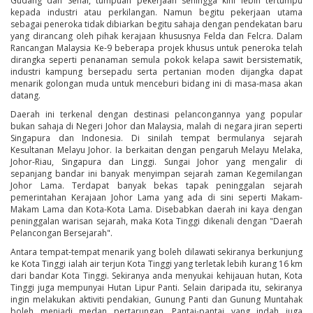
Gudang dan Senai, tumpuan pekerjaan sehingga kini lebih tertumpu
kepada industri atau perkilangan. Namun begitu pekerjaan utama
sebagai peneroka tidak dibiarkan begitu sahaja dengan pendekatan baru
yang dirancang oleh pihak kerajaan khususnya Felda dan Felcra. Dalam
Rancangan Malaysia Ke-9 beberapa projek khusus untuk peneroka telah
dirangka seperti penanaman semula pokok kelapa sawit bersistematik,
industri kampung bersepadu serta pertanian moden dijangka dapat
menarik golongan muda untuk menceburi bidang ini di masa-masa akan
datang.
Daerah ini terkenal dengan destinasi pelancongannya yang popular
bukan sahaja di Negeri Johor dan Malaysia, malah di negara jiran seperti
Singapura dan Indonesia. Di sinilah tempat bermulanya sejarah
Kesultanan Melayu Johor. Ia berkaitan dengan pengaruh Melayu Melaka,
Johor-Riau, Singapura dan Linggi. Sungai Johor yang mengalir di
sepanjang bandar ini banyak menyimpan sejarah zaman Kegemilangan
Johor Lama. Terdapat banyak bekas tapak peninggalan sejarah
pemerintahan Kerajaan Johor Lama yang ada di sini seperti Makam-
Makam Lama dan Kota-Kota Lama. Disebabkan daerah ini kaya dengan
peninggalan warisan sejarah, maka Kota Tinggi dikenali dengan "Daerah
Pelancongan Bersejarah".
Antara tempat-tempat menarik yang boleh dilawati sekiranya berkunjung
ke Kota Tinggi ialah air terjun Kota Tinggi yang terletak lebih kurang 16 km
dari bandar Kota Tinggi. Sekiranya anda menyukai kehijauan hutan, Kota
Tinggi juga mempunyai Hutan Lipur Panti. Selain daripada itu, sekiranya
ingin melakukan aktiviti pendakian, Gunung Panti dan Gunung Muntahak
boleh menjadi medan pertarungan. Pantai-pantai yang indah juga