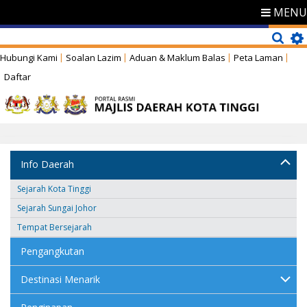
MENU
Hubungi Kami
Soalan Lazim
Aduan & Maklum Balas
Peta Laman
Daftar
Info Daerah
Sejarah Kota Tinggi
Sejarah Sungai Johor
Tempat Bersejarah
Pengangkutan
Destinasi Menarik