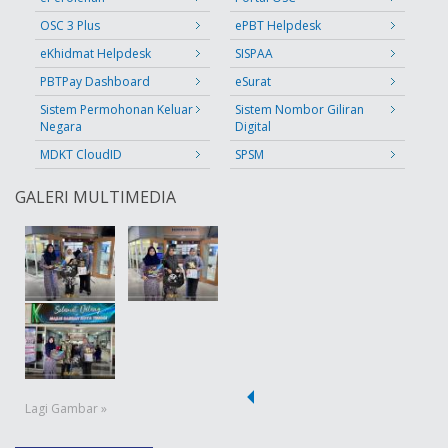
OSC 3 Plus
ePBT Helpdesk
eKhidmat Helpdesk
SISPAA
PBTPay Dashboard
eSurat
Sistem Permohonan Keluar
Sistem Nombor Giliran
Negara
Digital
MDKT CloudID
SPSM
GALERI MULTIMEDIA
Lagi Gambar »