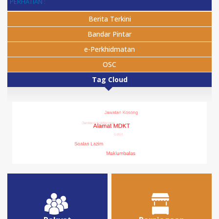
PERHATIAN :
Berita Terkini
Bandar Pintar
e-Perkhidmatan
OSC
Tag Cloud