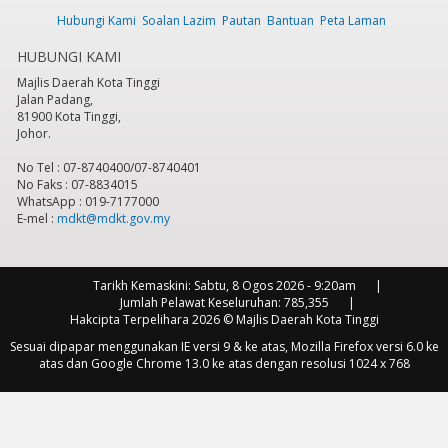
Hubungi Kami
Soalan Lazim
Pautan
Bantuan
Peta Laman
HUBUNGI KAMI
Majlis Daerah Kota Tinggi
Jalan Padang,
81900 Kota Tinggi,
Johor.
No Tel : 07-8740400/07-8740401
No Faks : 07-8834015
WhatsApp : 019-7177000
E-mel :
mdkt@mdkt.gov.my
Tarikh Kemaskini:
Sabtu, 8 Ogos 2026 - 9:20am
Jumlah Pelawat Keseluruhan:
785,355
Hakcipta Terpelihara 2026 © Majlis Daerah Kota Tinggi
Sesuai dipapar menggunakan IE versi 9 & ke atas, Mozilla Firefox versi 6.0 ke
atas dan Google Chrome 13.0 ke atas dengan resolusi 1024 x 768