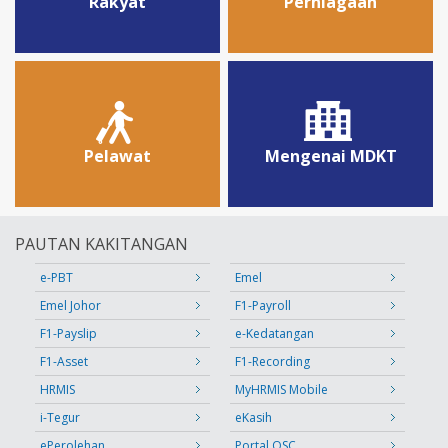
Rakyat
Perniagaan
Pelawat
Mengenai MDKT
PAUTAN KAKITANGAN
e-PBT
Emel
Emel Johor
F1-Payroll
F1-Payslip
e-Kedatangan
F1-Asset
F1-Recording
HRMIS
MyHRMIS Mobile
i-Tegur
eKasih
ePerolehan
Portal OSC