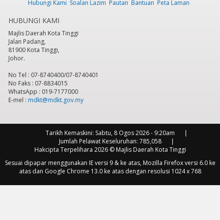
Hubungi Kami
Soalan Lazim
Pautan
Bantuan
Peta Laman
HUBUNGI KAMI
Majlis Daerah Kota Tinggi
Jalan Padang,
81900 Kota Tinggi,
Johor.
No Tel : 07-8740400/07-8740401
No Faks : 07-8834015
WhatsApp : 019-7177000
E-mel :
mdkt@mdkt.gov.my
Tarikh Kemaskini:
Sabtu, 8 Ogos 2026 - 9:20am
Jumlah Pelawat Keseluruhan:
785,058
Hakcipta Terpelihara 2026 © Majlis Daerah Kota Tinggi
Sesuai dipapar menggunakan IE versi 9 & ke atas, Mozilla Firefox versi 6.0 ke
atas dan Google Chrome 13.0 ke atas dengan resolusi 1024 x 768