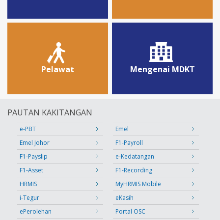
Pelawat
Mengenai MDKT
PAUTAN KAKITANGAN
e-PBT
Emel
Emel Johor
F1-Payroll
F1-Payslip
e-Kedatangan
F1-Asset
F1-Recording
HRMIS
MyHRMIS Mobile
i-Tegur
eKasih
ePerolehan
Portal OSC