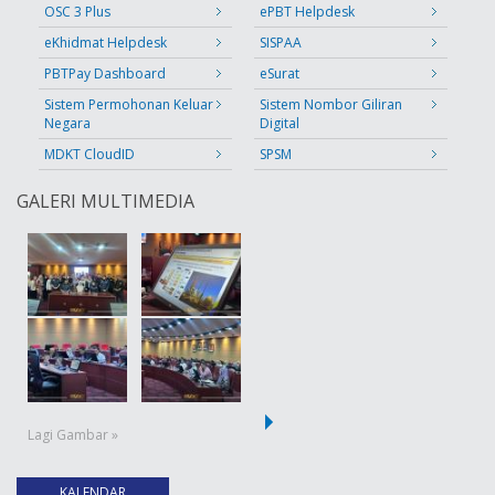
OSC 3 Plus
ePBT Helpdesk
eKhidmat Helpdesk
SISPAA
PBTPay Dashboard
eSurat
Sistem Permohonan Keluar
Sistem Nombor Giliran
Negara
Digital
MDKT CloudID
SPSM
GALERI MULTIMEDIA
Lagi Gambar »
KALENDAR
(tab aktif)