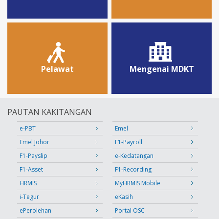
Pelawat
Mengenai MDKT
PAUTAN KAKITANGAN
e-PBT
Emel
Emel Johor
F1-Payroll
F1-Payslip
e-Kedatangan
F1-Asset
F1-Recording
HRMIS
MyHRMIS Mobile
i-Tegur
eKasih
ePerolehan
Portal OSC