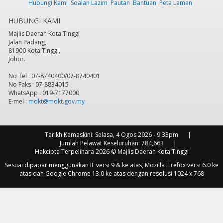
Hubungi Kami
Soalan Lazim
Pautan
Bantuan
Peta Laman
HUBUNGI KAMI
Majlis Daerah Kota Tinggi
Jalan Padang,
81900 Kota Tinggi,
Johor.
No Tel : 07-8740400/07-8740401
No Faks : 07-8834015
WhatsApp : 019-7177000
E-mel :
mdkt@mdkt.gov.my
Tarikh Kemaskini:
Selasa, 4 Ogos 2026 - 9:33pm
Jumlah Pelawat Keseluruhan:
784,663
Hakcipta Terpelihara 2026 © Majlis Daerah Kota Tinggi
Sesuai dipapar menggunakan IE versi 9 & ke atas, Mozilla Firefox versi 6.0 ke
atas dan Google Chrome 13.0 ke atas dengan resolusi 1024 x 768