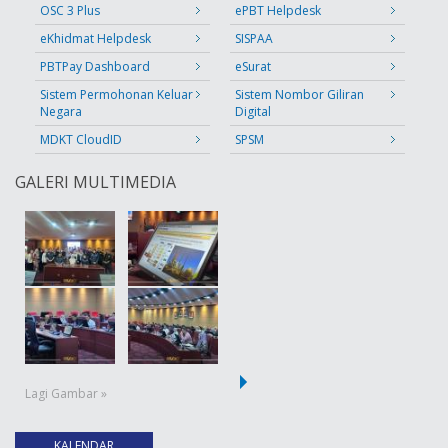
OSC 3 Plus
ePBT Helpdesk
eKhidmat Helpdesk
SISPAA
PBTPay Dashboard
eSurat
Sistem Permohonan Keluar
Sistem Nombor Giliran
Negara
Digital
MDKT CloudID
SPSM
GALERI MULTIMEDIA
Lagi Gambar »
KALENDAR
(tab aktif)