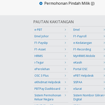
Permohonan Pindah Milik (J)
PAUTAN KAKITANGAN
e-PBT
Emel
Emel Johor
F1-Payroll
F1-Payslip
e-Kedatangan
F1-Asset
F1-Recording
HRMIS
MyHRMIS Mobile
i-Tegur
eKasih
ePerolehan
Portal OSC
OSC 3 Plus
ePBT Helpdesk
eKhidmat Helpdesk
SISPAA
PBTPay Dashboard
eSurat
Sistem Permohonan
Sistem Nombor Giliran
Keluar Negara
Digital