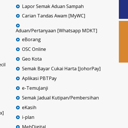
Lapor Semak Aduan Sampah
Carian Tandas Awam [MyWC]
Aduan/Pertanyaan [Whatsapp MDKT]
eBorang
OSC Online
Geo Kota
cil
Semak Bayar Cukai Harta [JohorPay]
Aplikasi PBTPay
e-TemuJanji
Semak Jadual Kutipan/Pembersihan
eKasih
x]
i-plan
MehDigital