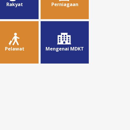
Rakyat
Perniagaan
Pelawat
Mengenai MDKT