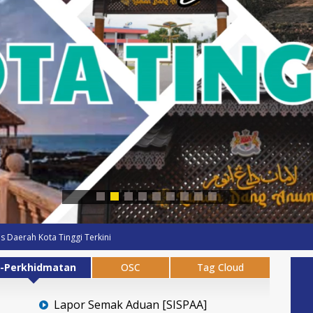
is Daerah Kota Tinggi Terkini
-Perkhidmatan
OSC
Tag Cloud
Lapor Semak Aduan [SISPAA]