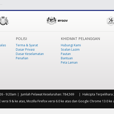
POLISI
KHIDMAT PELANGGAN
alas
Terma & Syarat
Hubungi Kami
Dasar Privasi
Soalan Lazim
Dasar Keselamatan
Pautan
Penafian
Bantuan
Peta Laman
26 - 9:20am
Jumlah Pelawat Keseluruhan:
784,569
Hakcipta Terpelihara 
versi 9 & ke atas, Mozilla Firefox versi 6.0 ke atas dan Google Chrome 13.0 ke 