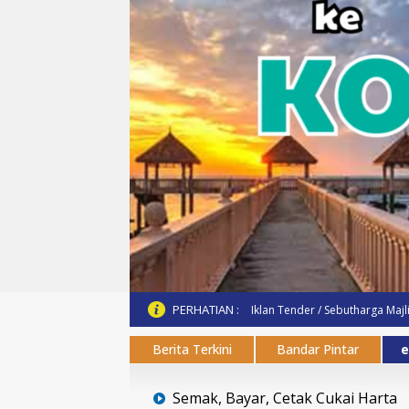
PERHATIAN :
Iklan Tender / Sebutharga Majl
Berita Terkini
Bandar Pintar
e
Semak, Bayar, Cetak Cukai Harta