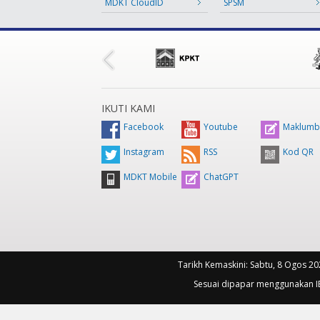
MDKT CloudID
SPSM
IKUTI KAMI
Facebook
Youtube
Maklumb
Instagram
RSS
Kod QR
MDKT Mobile
ChatGPT
Tarikh Kemaskini:
Sabtu, 8 Ogos 20
Sesuai dipapar menggunakan IE 