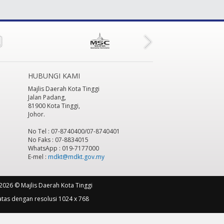
HUBUNGI KAMI
Majlis Daerah Kota Tinggi
Jalan Padang,
81900 Kota Tinggi,
Johor.
No Tel : 07-8740400/07-8740401
No Faks : 07-8834015
WhatsApp : 019-7177000
E-mel :
mdkt@mdkt.gov.my
2026 © Majlis Daerah Kota Tinggi
atas dengan resolusi 1024 x 768