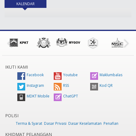
KALENDAR
(tab aktif)
IKUTI KAMI
Facebook
Youtube
Maklumbalas
Instagram
RSS
Kod QR
MDKT Mobile
ChatGPT
POLISI
Terma & Syarat
Dasar Privasi
Dasar Keselamatan
Penafian
KHIDMAT PELANGGAN