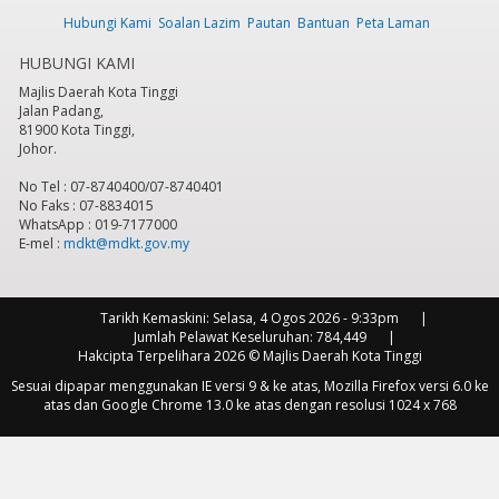
Hubungi Kami
Soalan Lazim
Pautan
Bantuan
Peta Laman
HUBUNGI KAMI
Majlis Daerah Kota Tinggi
Jalan Padang,
81900 Kota Tinggi,
Johor.
No Tel : 07-8740400/07-8740401
No Faks : 07-8834015
WhatsApp : 019-7177000
E-mel :
mdkt@mdkt.gov.my
Tarikh Kemaskini:
Selasa, 4 Ogos 2026 - 9:33pm
Jumlah Pelawat Keseluruhan:
784,449
Hakcipta Terpelihara 2026 © Majlis Daerah Kota Tinggi
Sesuai dipapar menggunakan IE versi 9 & ke atas, Mozilla Firefox versi 6.0 ke
atas dan Google Chrome 13.0 ke atas dengan resolusi 1024 x 768