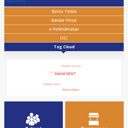
PERHATIAN :
Berita Terkini
Bandar Pintar
e-Perkhidmatan
OSC
Tag Cloud