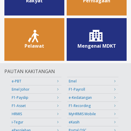
Rakyat
Perniagaan
Pelawat
Mengenai MDKT
PAUTAN KAKITANGAN
e-PBT
Emel
Emel Johor
F1-Payroll
F1-Payslip
e-Kedatangan
F1-Asset
F1-Recording
HRMIS
MyHRMIS Mobile
i-Tegur
eKasih
ePerolehan
Portal OSC