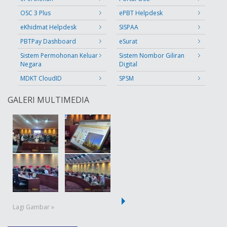
OSC 3 Plus
ePBT Helpdesk
eKhidmat Helpdesk
SISPAA
PBTPay Dashboard
eSurat
Sistem Permohonan Keluar
Sistem Nombor Giliran
Negara
Digital
MDKT CloudID
SPSM
GALERI MULTIMEDIA
Lagi Gambar »