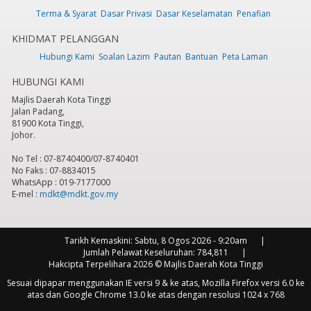
Terma & Syarat
Dasar Privasi
Dasar Keselamatan
Penafian
KHIDMAT PELANGGAN
Hubungi Kami
Soalan Lazim
Pautan
Bantuan
Peta Laman
HUBUNGI KAMI
Majlis Daerah Kota Tinggi
Jalan Padang,
81900 Kota Tinggi,
Johor.
No Tel : 07-8740400/07-8740401
No Faks : 07-8834015
WhatsApp : 019-7177000
E-mel :
mdkt@mdkt.gov.my
Tarikh Kemaskini:
Sabtu, 8 Ogos 2026 - 9:20am
Jumlah Pelawat Keseluruhan:
784,811
Hakcipta Terpelihara 2026 © Majlis Daerah Kota Tinggi
Sesuai dipapar menggunakan IE versi 9 & ke atas, Mozilla Firefox versi 6.0 ke
atas dan Google Chrome 13.0 ke atas dengan resolusi 1024 x 768