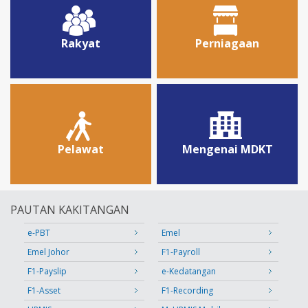
Rakyat
Perniagaan
Pelawat
Mengenai MDKT
PAUTAN KAKITANGAN
e-PBT
Emel
Emel Johor
F1-Payroll
F1-Payslip
e-Kedatangan
F1-Asset
F1-Recording