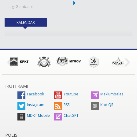
Lagi Gambar »
KALENDAR
(tab aktif)
IKUTI KAMI
Facebook
Youtube
Maklumbalas
Instagram
RSS
Kod QR
MDKT Mobile
ChatGPT
POLISI