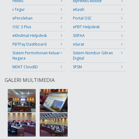
HRMIS
MyHRMIS Mobile
i-Tegur
eKasih
ePerolehan
Portal OSC
OSC 3 Plus
ePBT Helpdesk
eKhidmat Helpdesk
SISPAA
PBTPay Dashboard
eSurat
Sistem Permohonan Keluar
Sistem Nombor Giliran
Negara
Digital
MDKT CloudID
SPSM
GALERI MULTIMEDIA