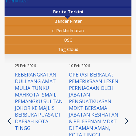
PERHATIAN :
Berita Terkini
Bandar Pintar
e-Perkhidmatan
OSC
Tag Cloud
25 Feb 2026
10 Feb 2026
KEBERANGKATAN
OPERASI BERKALA :
DULI YANG AMAT
PEMERIKSAAN LESEN
MULIA TUNKU
PERNIAGAAN OLEH
MAHKOTA ISMAIL,
JABATAN
PEMANGKU SULTAN
PENGUATKUASAN
JOHOR KE MAJLIS
MDKT BERSAMA
BERBUKA PUASA DI
JABATAN KESIHATAN
DAERAH KOTA
& PELESENAN MDKT
TINGGI
DI TAMAN AMAN,
KOTA TINGGI