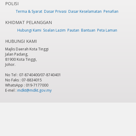
POLISI
Terma & Syarat
Dasar Privasi
Dasar Keselamatan
Penafian
KHIDMAT PELANGGAN
Hubungi Kami
Soalan Lazim
Pautan
Bantuan
Peta Laman
HUBUNGI KAMI
Majlis Daerah Kota Tinggi
Jalan Padang,
81900 Kota Tinggi,
Johor.
No Tel : 07-8740400/07-8740401
No Faks : 07-8834015
WhatsApp : 019-7177000
E-mel :
mdkt@mdkt.gov.my
Tarikh Kemaskini:
Sabtu, 8 Ogos 2026 - 9:20am
Jumlah Pelawat Keseluruhan:
784,684
Hakcipta Terpelihara 2026 © Majlis Daerah Kota Tinggi
Sesuai dipapar menggunakan IE versi 9 & ke atas, Mozilla Firefox versi 6.0 ke
atas dan Google Chrome 13.0 ke atas dengan resolusi 1024 x 768