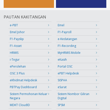
PAUTAN KAKITANGAN
e-PBT
Emel
Emel Johor
F1-Payroll
F1-Payslip
e-Kedatangan
F1-Asset
F1-Recording
HRMIS
MyHRMIS Mobile
i-Tegur
eKasih
ePerolehan
Portal OSC
OSC 3 Plus
ePBT Helpdesk
eKhidmat Helpdesk
SISPAA
PBTPay Dashboard
eSurat
Sistem Permohonan Keluar
Sistem Nombor Giliran
Negara
Digital
MDKT CloudID
SPSM