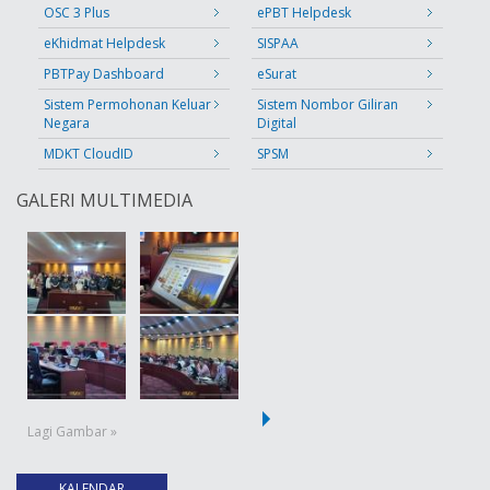
OSC 3 Plus
ePBT Helpdesk
eKhidmat Helpdesk
SISPAA
PBTPay Dashboard
eSurat
Sistem Permohonan Keluar
Sistem Nombor Giliran
Negara
Digital
MDKT CloudID
SPSM
GALERI MULTIMEDIA
Lagi Gambar »
KALENDAR
(tab aktif)