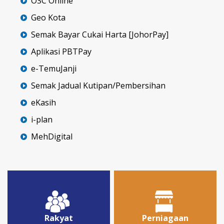
OSC Online
Geo Kota
Semak Bayar Cukai Harta [JohorPay]
Aplikasi PBTPay
e-TemuJanji
Semak Jadual Kutipan/Pembersihan
eKasih
i-plan
MehDigital
Rakyat
Perniagaan