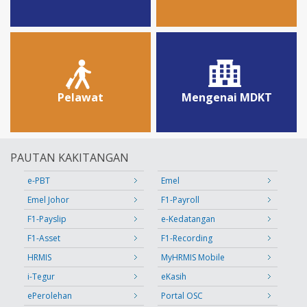
Pelawat
Mengenai MDKT
PAUTAN KAKITANGAN
e-PBT
Emel
Emel Johor
F1-Payroll
F1-Payslip
e-Kedatangan
F1-Asset
F1-Recording
HRMIS
MyHRMIS Mobile
i-Tegur
eKasih
ePerolehan
Portal OSC