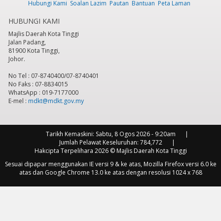
Hubungi Kami
Soalan Lazim
Pautan
Bantuan
Peta Laman
HUBUNGI KAMI
Majlis Daerah Kota Tinggi
Jalan Padang,
81900 Kota Tinggi,
Johor.
No Tel : 07-8740400/07-8740401
No Faks : 07-8834015
WhatsApp : 019-7177000
E-mel :
mdkt@mdkt.gov.my
Tarikh Kemaskini:
Sabtu, 8 Ogos 2026 - 9:20am
Jumlah Pelawat Keseluruhan:
784,772
Hakcipta Terpelihara 2026 © Majlis Daerah Kota Tinggi
Sesuai dipapar menggunakan IE versi 9 & ke atas, Mozilla Firefox versi 6.0 ke
atas dan Google Chrome 13.0 ke atas dengan resolusi 1024 x 768