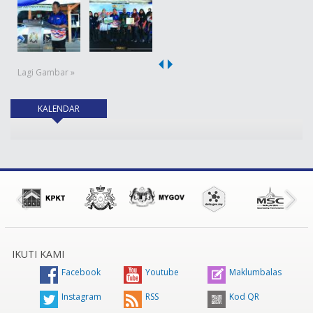
Lagi Gambar »
KALENDAR
(tab aktif)
IKUTI KAMI
Facebook
Youtube
Maklumbalas
Instagram
RSS
Kod QR