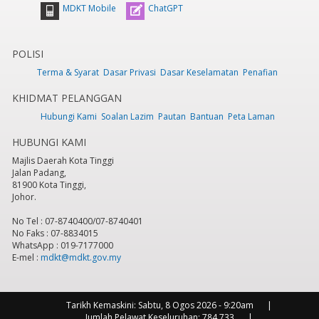
MDKT Mobile
ChatGPT
POLISI
Terma & Syarat
Dasar Privasi
Dasar Keselamatan
Penafian
KHIDMAT PELANGGAN
Hubungi Kami
Soalan Lazim
Pautan
Bantuan
Peta Laman
HUBUNGI KAMI
Majlis Daerah Kota Tinggi
Jalan Padang,
81900 Kota Tinggi,
Johor.
No Tel : 07-8740400/07-8740401
No Faks : 07-8834015
WhatsApp : 019-7177000
E-mel :
mdkt@mdkt.gov.my
Tarikh Kemaskini:
Sabtu, 8 Ogos 2026 - 9:20am
Jumlah Pelawat Keseluruhan:
784,733