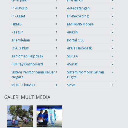
Emel Johor
F1-Payroll
F1-Payslip
e-Kedatangan
F1-Asset
F1-Recording
HRMIS
MyHRMIS Mobile
i-Tegur
eKasih
ePerolehan
Portal OSC
OSC 3 Plus
ePBT Helpdesk
eKhidmat Helpdesk
SISPAA
PBTPay Dashboard
eSurat
Sistem Permohonan Keluar
Sistem Nombor Giliran
Negara
Digital
MDKT CloudID
SPSM
GALERI MULTIMEDIA