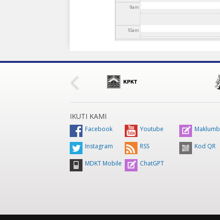
9
am
10
am
11
am
12
pm
1
pm
IKUTI KAMI
2
pm
Facebook
Youtube
Maklumb
Instagram
RSS
Kod QR
3
pm
MDKT Mobile
ChatGPT
4
pm
5
pm
6
pm