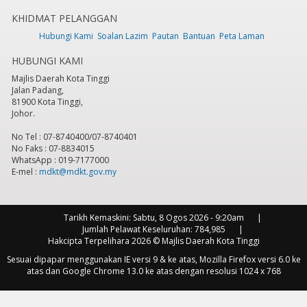
KHIDMAT PELANGGAN
7
pm
Hubungi Kami
Soalan Lazim
Pautan
Bantuan
Peta Laman
HUBUNGI KAMI
8
pm
Majlis Daerah Kota Tinggi
Jalan Padang,
9
pm
81900 Kota Tinggi,
Johor.
10
pm
No Tel : 07-8740400/07-8740401
No Faks : 07-8834015
11
pm
WhatsApp : 019-7177000
E-mel :
mdkt@mdkt.gov.my
Tarikh Kemaskini:
Sabtu, 8 Ogos 2026 - 9:20am
Jumlah Pelawat Keseluruhan:
784,985
Hakcipta Terpelihara 2026 © Majlis Daerah Kota Tinggi
Sesuai dipapar menggunakan IE versi 9 & ke atas, Mozilla Firefox versi 6.0 ke
atas dan Google Chrome 13.0 ke atas dengan resolusi 1024 x 768