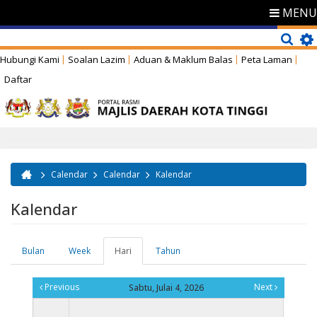
MENU
Hubungi Kami
Soalan Lazim
Aduan & Maklum Balas
Peta Laman
Daftar
Calendar
Calendar
Kalendar
Anda di sini
Kalendar
Bulan
Week
Hari
(tab
Tahun
Tab-tab utama
aktif)
Previous
Next
Sabtu, Julai 4, 2026