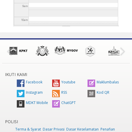
9
am
10
am
11
am
12
pm
1
pm
IKUTI KAMI
2
pm
Facebook
Youtube
Maklumbalas
3
pm
Instagram
RSS
Kod QR
MDKT Mobile
ChatGPT
4
pm
5
pm
POLISI
Terma & Syarat
Dasar Privasi
Dasar Keselamatan
Penafian
6
pm