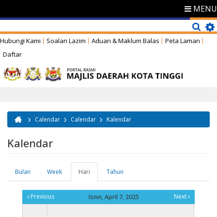
MENU
Hubungi Kami
Soalan Lazim
Aduan & Maklum Balas
Peta Laman
Daftar
Calendar
Calendar
Kalendar
Anda di sini
Kalendar
Bulan
Week
Hari
(tab
Tahun
Tab-tab utama
aktif)
Previous
Next
Isnin, April 7, 2025