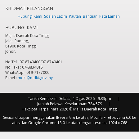
KHIDMAT PELANGGAN
7
pm
Hubungi Kami
Soalan Lazim
Pautan
Bantuan
Peta Laman
HUBUNGI KAMI
8
pm
Majlis Daerah Kota Tinggi
Jalan Padang,
9
pm
81900 Kota Tinggi,
Johor.
10
pm
No Tel : 07-8740400/07-8740401
No Faks : 07-8834015
11
pm
WhatsApp : 019-7177000
E-mel :
mdkt@mdkt.gov.my
Tarikh Kemaskini:
Selasa, 4 Ogos 2026 - 9:33pm
Jumlah Pelawat Keseluruhan:
784,579
Hakcipta Terpelihara 2026 © Majlis Daerah Kota Tinggi
Sesuai dipapar menggunakan IE versi 9 & ke atas, Mozilla Firefox versi 6.0 ke
atas dan Google Chrome 13.0 ke atas dengan resolusi 1024 x 768