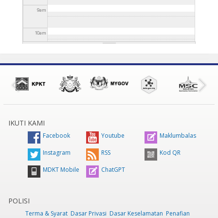
9
am
10
am
11
am
12
pm
1
pm
IKUTI KAMI
2
pm
Facebook
Youtube
Maklumbalas
3
pm
Instagram
RSS
Kod QR
MDKT Mobile
ChatGPT
4
pm
5
pm
POLISI
Terma & Syarat
Dasar Privasi
Dasar Keselamatan
Penafian
6
pm