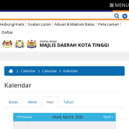
MENU
Hubungi Kami
Soalan Lazim
Aduan & Maklum Balas
Peta Laman
Daftar
Calendar
Calendar
Kalendar
Anda di sini
Kalendar
Bulan
Week
Hari
(tab
Tahun
Tab-tab utama
aktif)
Previous
Next
Ahad, April 6, 2025