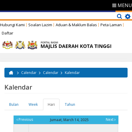
MENU
Hubungi Kami
Soalan Lazim
Aduan & Maklum Balas
Peta Laman
Daftar
Calendar
Calendar
Kalendar
Anda di sini
Kalendar
Bulan
Week
Hari
(tab
Tahun
Tab-tab utama
aktif)
Previous
Next
Jumaat, March 14, 2025