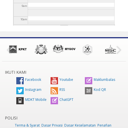
9
am
10
am
11
am
12
pm
1
pm
IKUTI KAMI
2
pm
Facebook
Youtube
Maklumbalas
3
pm
Instagram
RSS
Kod QR
MDKT Mobile
ChatGPT
4
pm
5
pm
POLISI
Terma & Syarat
Dasar Privasi
Dasar Keselamatan
Penafian
6
pm