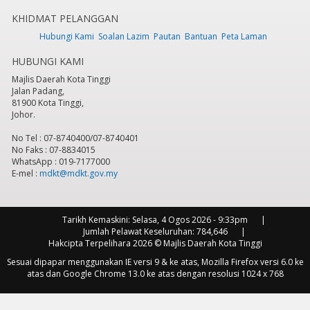
KHIDMAT PELANGGAN
7
pm
Hubungi Kami
Soalan Lazim
Pautan
Bantuan
Peta Laman
HUBUNGI KAMI
8
pm
Majlis Daerah Kota Tinggi
Jalan Padang,
9
pm
81900 Kota Tinggi,
Johor.
10
pm
No Tel : 07-8740400/07-8740401
No Faks : 07-8834015
11
pm
WhatsApp : 019-7177000
E-mel :
mdkt@mdkt.gov.my
Tarikh Kemaskini:
Selasa, 4 Ogos 2026 - 9:33pm
Jumlah Pelawat Keseluruhan:
784,646
Hakcipta Terpelihara 2026 © Majlis Daerah Kota Tinggi
Sesuai dipapar menggunakan IE versi 9 & ke atas, Mozilla Firefox versi 6.0 ke
atas dan Google Chrome 13.0 ke atas dengan resolusi 1024 x 768