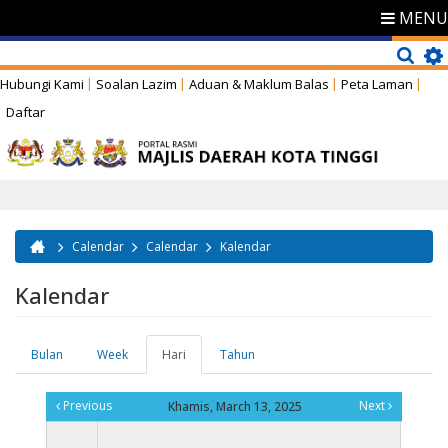
MENU
Hubungi Kami
Soalan Lazim
Aduan & Maklum Balas
Peta Laman
Daftar
Calendar
Calendar
Kalendar
Anda di sini
Kalendar
Bulan
Week
Hari
(tab
Tahun
Tab-tab utama
aktif)
Previous
Next
Khamis, March 13, 2025