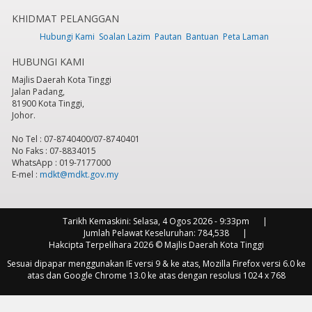
KHIDMAT PELANGGAN
7
pm
Hubungi Kami
Soalan Lazim
Pautan
Bantuan
Peta Laman
HUBUNGI KAMI
8
pm
Majlis Daerah Kota Tinggi
Jalan Padang,
9
pm
81900 Kota Tinggi,
Johor.
10
pm
No Tel : 07-8740400/07-8740401
No Faks : 07-8834015
11
pm
WhatsApp : 019-7177000
E-mel :
mdkt@mdkt.gov.my
Tarikh Kemaskini:
Selasa, 4 Ogos 2026 - 9:33pm
Jumlah Pelawat Keseluruhan:
784,538
Hakcipta Terpelihara 2026 © Majlis Daerah Kota Tinggi
Sesuai dipapar menggunakan IE versi 9 & ke atas, Mozilla Firefox versi 6.0 ke
atas dan Google Chrome 13.0 ke atas dengan resolusi 1024 x 768