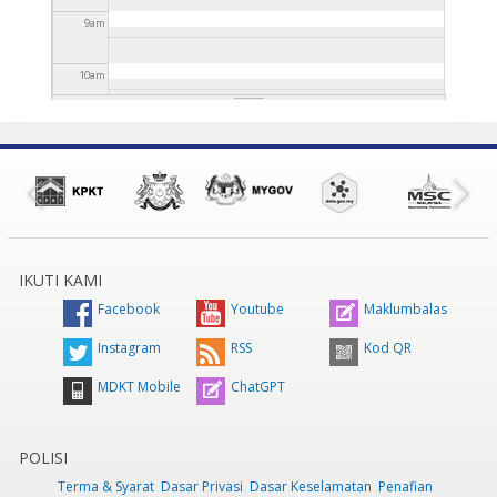
9
am
10
am
11
am
12
pm
1
pm
IKUTI KAMI
2
pm
Facebook
Youtube
Maklumbalas
3
pm
Instagram
RSS
Kod QR
MDKT Mobile
ChatGPT
4
pm
5
pm
POLISI
Terma & Syarat
Dasar Privasi
Dasar Keselamatan
Penafian
6
pm