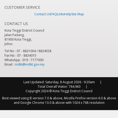
CUSTOMER SERVICE
Contact Us
FAQ
Links
Help
Site Map
CONTACT US
Kota Tinggi District Council
Jalan Padang,
81900 Kota Tinggi,
Johor.
Tel No : 07 - 8831004 / 8834558
Fax No : 07 - 8834015
WhatsApp : 019 - 7177000
Email :
mdkt@mdkt.gov.my
Last Updated:
Saturday, 8 August 2026 - 9:20am
Total Overall Visitor:
784,963
Copyright 2024 © Kota Tinggi District Council
Best viewed using IE version 7.0 & above, Mozilla Firefox version 6.0 & above
and Google Chrome 13.0 & above with 1024 x 768 resolution