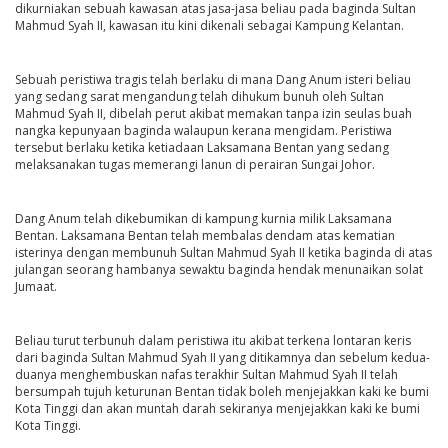
dikurniakan sebuah kawasan atas jasa-jasa beliau pada baginda Sultan
Mahmud Syah II, kawasan itu kini dikenali sebagai Kampung Kelantan.
Sebuah peristiwa tragis telah berlaku di mana Dang Anum isteri beliau
yang sedang sarat mengandung telah dihukum bunuh oleh Sultan
Mahmud Syah II, dibelah perut akibat memakan tanpa izin seulas buah
nangka kepunyaan baginda walaupun kerana mengidam. Peristiwa
tersebut berlaku ketika ketiadaan Laksamana Bentan yang sedang
melaksanakan tugas memerangi lanun di perairan Sungai Johor.
Dang Anum telah dikebumikan di kampung kurnia milik Laksamana
Bentan. Laksamana Bentan telah membalas dendam atas kematian
isterinya dengan membunuh Sultan Mahmud Syah II ketika baginda di atas
julangan seorang hambanya sewaktu baginda hendak menunaikan solat
Jumaat.
Beliau turut terbunuh dalam peristiwa itu akibat terkena lontaran keris
dari baginda Sultan Mahmud Syah II yang ditikamnya dan sebelum kedua-
duanya menghembuskan nafas terakhir Sultan Mahmud Syah II telah
bersumpah tujuh keturunan Bentan tidak boleh menjejakkan kaki ke bumi
Kota Tinggi dan akan muntah darah sekiranya menjejakkan kaki ke bumi
Kota Tinggi.