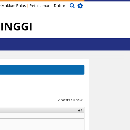
 Maklum Balas
Peta Laman
Daftar
2 posts / 0 new
#1