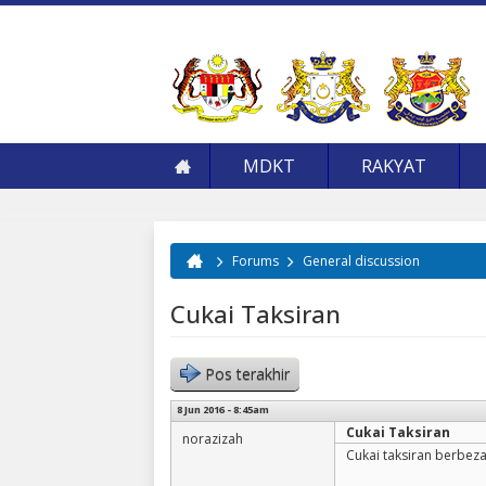
MDKT
RAKYAT
Forums
General discussion
Anda di sini
Cukai Taksiran
Pos terakhir
8 Jun 2016 - 8:45am
Cukai Taksiran
norazizah
Cukai taksiran berbez