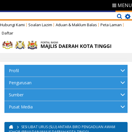
MENU
Hubungi Kami
Soalan Lazim
Aduan & Maklum Balas
Peta Laman
Daftar
Profil
Pengurusan
Sumber
Pusat Media
SESI LIBAT URUS (SLU) ANTARA BIRO PENGADUAN AWAM
Anda di sini
JOHOR (BPAJ) DAN MAJLIS DAERAH KOTA TINGGI