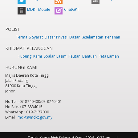
MDKT Mobile
ChatGPT
POLISI
Terma & Syarat
Dasar Privasi
Dasar Keselamatan
Penafian
KHIDMAT PELANGGAN
Hubungi Kami
Soalan Lazim
Pautan
Bantuan
Peta Laman
HUBUNGI KAMI
Majlis Daerah Kota Tinggi
Jalan Padang,
81900 Kota Tinggi,
Johor.
No Tel : 07-8740400/07-8740401
No Faks : 07-8834015
WhatsApp : 019-7177000
E-mel :
mdkt@mdkt.gov.my
Tarikh Kemaskini:
Selasa, 4 Ogos 2026 - 9:33pm