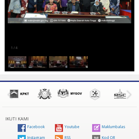
1
4
/
IKUTI KAMI
Facebook
Youtube
Maklumbalas
Instagram
RSS
Kod QR