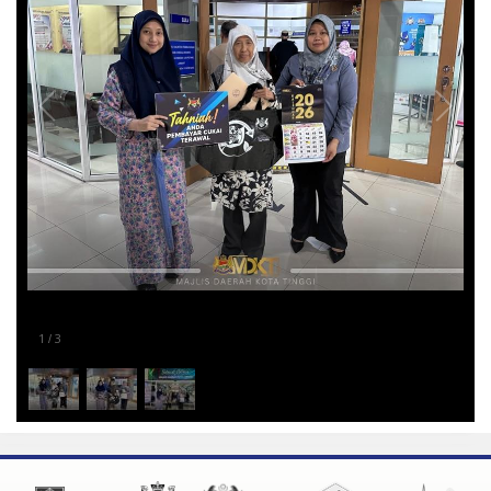
1
3
/