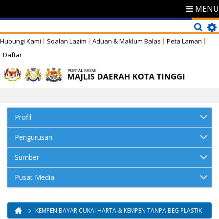
MENU
Hubungi Kami
Soalan Lazim
Aduan & Maklum Balas
Peta Laman
Daftar
Profil
Pengurusan
Sumber
Pusat Media
KEMPEN BAYAR CUKAI HARTA & KEMPEN TANPA BEG PLASTIK
Anda di sini