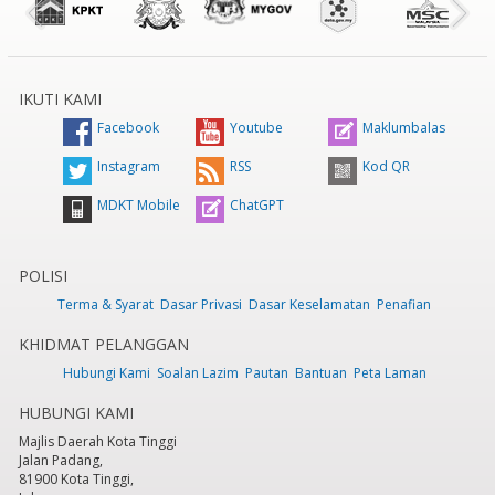
IKUTI KAMI
Facebook
Youtube
Maklumbalas
Instagram
RSS
Kod QR
MDKT Mobile
ChatGPT
POLISI
Terma & Syarat
Dasar Privasi
Dasar Keselamatan
Penafian
KHIDMAT PELANGGAN
Hubungi Kami
Soalan Lazim
Pautan
Bantuan
Peta Laman
HUBUNGI KAMI
Majlis Daerah Kota Tinggi
Jalan Padang,
81900 Kota Tinggi,