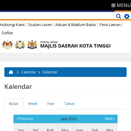
MENU
Hubungi Kami
Soalan Lazim
Aduan & Maklum Balas
Peta Laman
Daftar
Calendar
Kalendar
Anda di sini
Kalendar
Bulan
(tab
Week
Hari
Tahun
Tab-tab utama
aktif)
Previous
Next
Julai 2023
Isn
Sel
Rab
Kha
Jum
Sab
Aha