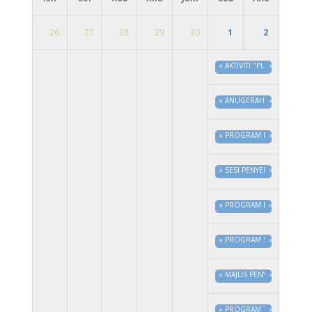
26
27
28
29
30
1
2
«
AKTIVITI "PLOGGING" J
»
«
ANUGERAH ASEAN PUBLIC
»
«
PROGRAM PLOGGING & JA
»
«
SESI PENYERAHAN SIJIL
»
«
PROGRAM LOCAL AGENDA
»
«
PROGRAM SANTUNI PES
»
«
MAJLIS PENYERAHAN KUN
»
«
PROGRAM TURUN PADANG
»