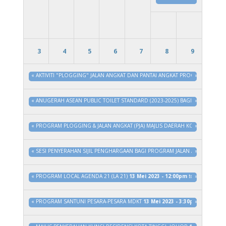
3
4
5
6
7
8
9
«
AKTIVITI "PLOGGING" JALAN ANGKAT DAN PANTAI ANGKAT PROGRAM JOHOR
»
«
ANUGERAH ASEAN PUBLIC TOILET STANDARD (2023-2025) BAGI PANTAI AW
»
«
PROGRAM PLOGGING & JALAN ANGKAT (PJA) MAJLIS DAERAH KOTA TINGGI S
»
«
SESI PENYERAHAN SIJIL PENGHARGAAN BAGI PROGRAM JALAN ANGKAT DAN 
»
«
PROGRAM LOCAL AGENDA 21 (LA 21)
13 Mei 2023 - 12:00pm
to
31 Dis 2023
»
«
PROGRAM SANTUNI PESARA-PESARA MDKT
13 Mei 2023 - 3:30pm
»
to
31 Dis 