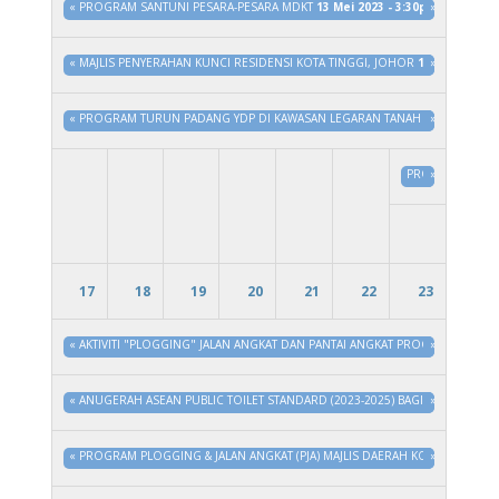
«
PROGRAM SANTUNI PESARA-PESARA MDKT
13 Mei 2023 - 3:30pm
»
to
31 Dis 
«
MAJLIS PENYERAHAN KUNCI RESIDENSI KOTA TINGGI, JOHOR
15 Mei 2023 -
»
«
PROGRAM TURUN PADANG YDP DI KAWASAN LEGARAN TANAH PUTIH, SEDIL
»
PROGRAM #HYGI
»
17
18
19
20
21
22
23
«
AKTIVITI "PLOGGING" JALAN ANGKAT DAN PANTAI ANGKAT PROGRAM JOHOR
»
«
ANUGERAH ASEAN PUBLIC TOILET STANDARD (2023-2025) BAGI PANTAI AW
»
«
PROGRAM PLOGGING & JALAN ANGKAT (PJA) MAJLIS DAERAH KOTA TINGGI S
»