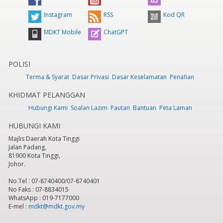
Instagram
RSS
Kod QR
MDKT Mobile
ChatGPT
POLISI
Terma & Syarat
Dasar Privasi
Dasar Keselamatan
Penafian
KHIDMAT PELANGGAN
Hubungi Kami
Soalan Lazim
Pautan
Bantuan
Peta Laman
HUBUNGI KAMI
Majlis Daerah Kota Tinggi
Jalan Padang,
81900 Kota Tinggi,
Johor.
No Tel : 07-8740400/07-8740401
No Faks : 07-8834015
WhatsApp : 019-7177000
E-mel :
mdkt@mdkt.gov.my