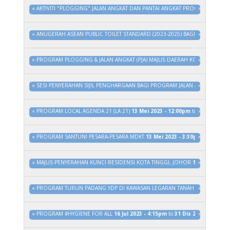
«
AKTIVITI "PLOGGING" JALAN ANGKAT DAN PANTAI ANGKAT PROGRAM JOHOR
»
«
ANUGERAH ASEAN PUBLIC TOILET STANDARD (2023-2025) BAGI PANTAI AW
»
«
PROGRAM PLOGGING & JALAN ANGKAT (PJA) MAJLIS DAERAH KOTA TINGGI S
»
«
SESI PENYERAHAN SIJIL PENGHARGAAN BAGI PROGRAM JALAN ANGKAT DAN 
»
«
PROGRAM LOCAL AGENDA 21 (LA 21)
13 Mei 2023 - 12:00pm
to
31 Dis 2023
»
«
PROGRAM SANTUNI PESARA-PESARA MDKT
13 Mei 2023 - 3:30pm
»
to
31 Dis 
«
MAJLIS PENYERAHAN KUNCI RESIDENSI KOTA TINGGI, JOHOR
15 Mei 2023 -
»
«
PROGRAM TURUN PADANG YDP DI KAWASAN LEGARAN TANAH PUTIH, SEDIL
»
«
PROGRAM #HYGIENE FOR ALL
16 Jul 2023 - 4:15pm
to
31 Dis 2023 - 4:15pm
»