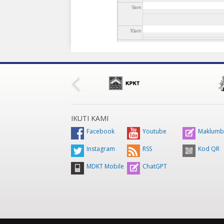
9
am
10
am
11
am
12
pm
1
pm
IKUTI KAMI
2
pm
Facebook
Youtube
Maklumb
Instagram
RSS
Kod QR
3
pm
MDKT Mobile
ChatGPT
4
pm
5
pm
6
pm