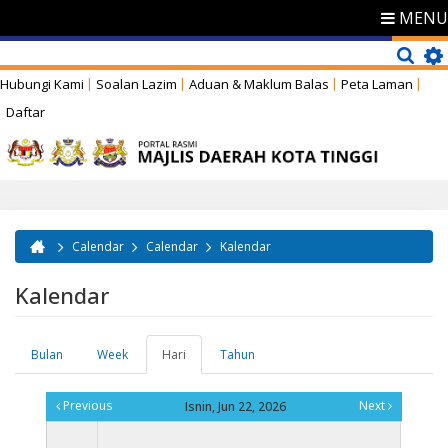
MENU
Hubungi Kami
Soalan Lazim
Aduan & Maklum Balas
Peta Laman
Daftar
Calendar
Calendar
Kalendar
Anda di sini
Kalendar
Bulan
Week
Hari
(tab
Tahun
Tab-tab utama
aktif)
Previous
Next
Isnin, Jun 22, 2026