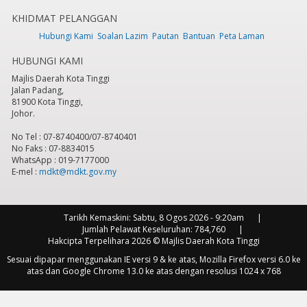
KHIDMAT PELANGGAN
7
pm
Hubungi Kami
Soalan Lazim
Pautan
Bantuan
Peta Laman
HUBUNGI KAMI
8
pm
Majlis Daerah Kota Tinggi
Jalan Padang,
9
pm
81900 Kota Tinggi,
Johor.
10
pm
No Tel : 07-8740400/07-8740401
No Faks : 07-8834015
11
pm
WhatsApp : 019-7177000
E-mel :
mdkt@mdkt.gov.my
Tarikh Kemaskini:
Sabtu, 8 Ogos 2026 - 9:20am
Jumlah Pelawat Keseluruhan:
784,760
Hakcipta Terpelihara 2026 © Majlis Daerah Kota Tinggi
Sesuai dipapar menggunakan IE versi 9 & ke atas, Mozilla Firefox versi 6.0 ke
atas dan Google Chrome 13.0 ke atas dengan resolusi 1024 x 768