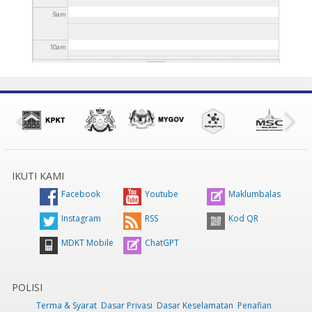
9
am
10
am
11
am
12
pm
1
pm
IKUTI KAMI
2
pm
Facebook
Youtube
Maklumbalas
3
pm
Instagram
RSS
Kod QR
MDKT Mobile
ChatGPT
4
pm
5
pm
POLISI
Terma & Syarat
Dasar Privasi
Dasar Keselamatan
Penafian
6
pm