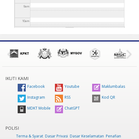
9
am
10
am
11
am
12
pm
1
pm
IKUTI KAMI
2
pm
Facebook
Youtube
Maklumbalas
3
pm
Instagram
RSS
Kod QR
MDKT Mobile
ChatGPT
4
pm
5
pm
POLISI
Terma & Syarat
Dasar Privasi
Dasar Keselamatan
Penafian
6
pm