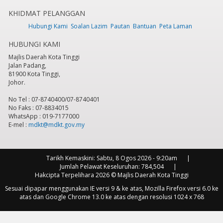
KHIDMAT PELANGGAN
7
pm
Hubungi Kami
Soalan Lazim
Pautan
Bantuan
Peta Laman
HUBUNGI KAMI
8
pm
Majlis Daerah Kota Tinggi
Jalan Padang,
9
pm
81900 Kota Tinggi,
Johor.
10
pm
No Tel : 07-8740400/07-8740401
No Faks : 07-8834015
11
pm
WhatsApp : 019-7177000
E-mel :
mdkt@mdkt.gov.my
Tarikh Kemaskini:
Sabtu, 8 Ogos 2026 - 9:20am
Jumlah Pelawat Keseluruhan:
784,504
Hakcipta Terpelihara 2026 © Majlis Daerah Kota Tinggi
Sesuai dipapar menggunakan IE versi 9 & ke atas, Mozilla Firefox versi 6.0 ke
atas dan Google Chrome 13.0 ke atas dengan resolusi 1024 x 768