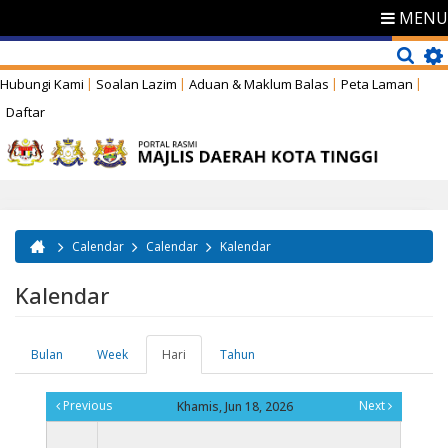
MENU
Hubungi Kami
Soalan Lazim
Aduan & Maklum Balas
Peta Laman
Daftar
Calendar
Calendar
Kalendar
Anda di sini
Kalendar
Bulan
Week
Hari
(tab
Tahun
Tab-tab utama
aktif)
Previous
Next
Khamis, Jun 18, 2026