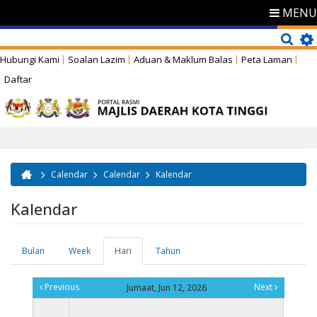
MENU
Hubungi Kami
Soalan Lazim
Aduan & Maklum Balas
Peta Laman
Daftar
Calendar
Calendar
Kalendar
Anda di sini
Kalendar
Bulan
Week
Hari
(tab
Tahun
Tab-tab utama
aktif)
Previous
Next
Jumaat, Jun 12, 2026