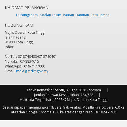
KHIDMAT PELANGGAN
7
pm
Hubungi Kami
Soalan Lazim
Pautan
Bantuan
Peta Laman
HUBUNGI KAMI
8
pm
Majlis Daerah Kota Tinggi
Jalan Padang,
9
pm
81900 Kota Tinggi,
Johor.
10
pm
No Tel : 07-8740400/07-8740401
No Faks : 07-8834015
11
pm
WhatsApp : 019-7177000
E-mel :
mdkt@mdkt.gov.my
Tarikh Kemaskini:
Sabtu, 8 Ogos 2026 - 9:20am
Jumlah Pelawat Keseluruhan:
784,728
Hakcipta Terpelihara 2026 © Majlis Daerah Kota Tinggi
Sesuai dipapar menggunakan IE versi 9 & ke atas, Mozilla Firefox versi 6.0 ke
atas dan Google Chrome 13.0 ke atas dengan resolusi 1024 x 768