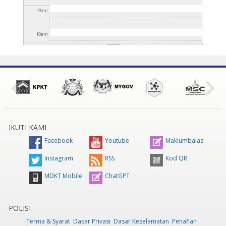
9
am
10
am
11
am
12
pm
1
pm
IKUTI KAMI
2
pm
Facebook
Youtube
Maklumbalas
3
pm
Instagram
RSS
Kod QR
MDKT Mobile
ChatGPT
4
pm
5
pm
POLISI
Terma & Syarat
Dasar Privasi
Dasar Keselamatan
Penafian
6
pm