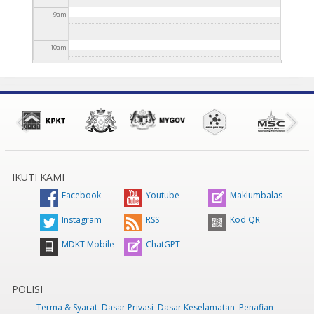
9
am
10
am
11
am
12
pm
1
pm
IKUTI KAMI
2
pm
Facebook
Youtube
Maklumbalas
3
pm
Instagram
RSS
Kod QR
MDKT Mobile
ChatGPT
4
pm
5
pm
POLISI
Terma & Syarat
Dasar Privasi
Dasar Keselamatan
Penafian
6
pm