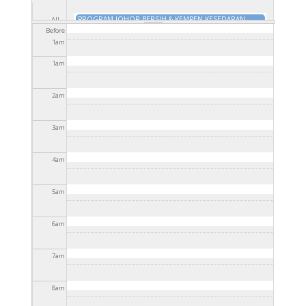
PROGRAM JOHOR BERSIH & KEMPEN KESEDARAN
All
ALAM SEKITAR PERINGKAT MAJLIS DAERAH KOTA
Before
day
TAKLIMAT PELAKSANAAN CUKAI PERKHIDMATAN &
TINGGI 2026
26 Jan 2026 - 4:30pm
to
31 Dis 2026 -
1
am
CUKAI JUALAN (SST)
27 Jan 2026 - 4:30pm
to
31 Dis
4:30pm
2026 - 4:30pm
1
am
2
am
3
am
4
am
5
am
6
am
7
am
8
am