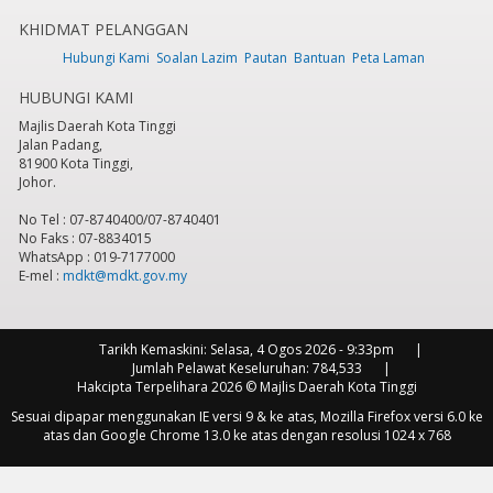
KHIDMAT PELANGGAN
7
pm
Hubungi Kami
Soalan Lazim
Pautan
Bantuan
Peta Laman
HUBUNGI KAMI
8
pm
Majlis Daerah Kota Tinggi
Jalan Padang,
9
pm
81900 Kota Tinggi,
Johor.
10
pm
No Tel : 07-8740400/07-8740401
No Faks : 07-8834015
11
pm
WhatsApp : 019-7177000
E-mel :
mdkt@mdkt.gov.my
Tarikh Kemaskini:
Selasa, 4 Ogos 2026 - 9:33pm
Jumlah Pelawat Keseluruhan:
784,533
Hakcipta Terpelihara 2026 © Majlis Daerah Kota Tinggi
Sesuai dipapar menggunakan IE versi 9 & ke atas, Mozilla Firefox versi 6.0 ke
atas dan Google Chrome 13.0 ke atas dengan resolusi 1024 x 768