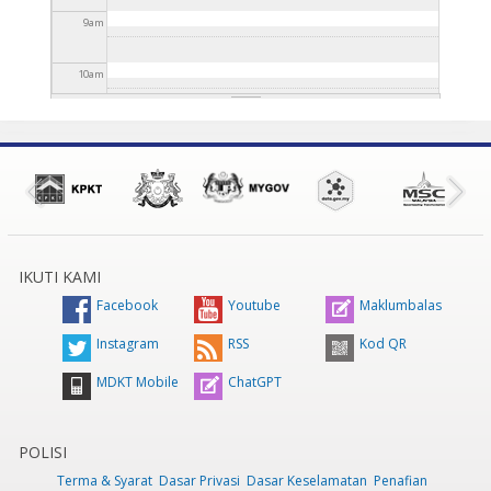
9
am
10
am
11
am
12
pm
1
pm
IKUTI KAMI
2
pm
Facebook
Youtube
Maklumbalas
3
pm
Instagram
RSS
Kod QR
MDKT Mobile
ChatGPT
4
pm
5
pm
POLISI
Terma & Syarat
Dasar Privasi
Dasar Keselamatan
Penafian
6
pm