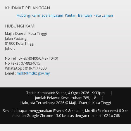
KHIDMAT PELANGGAN
7
pm
Hubungi Kami
Soalan Lazim
Pautan
Bantuan
Peta Laman
HUBUNGI KAMI
8
pm
Majlis Daerah Kota Tinggi
Jalan Padang,
9
pm
81900 Kota Tinggi,
Johor.
10
pm
No Tel : 07-8740400/07-8740401
No Faks : 07-8834015
11
pm
WhatsApp : 019-7177000
E-mel :
mdkt@mdkt.gov.my
Tarikh Kemaskini:
Selasa, 4 Ogos 2026 - 9:33pm
Jumlah Pelawat Keseluruhan:
785,118
Hakcipta Terpelihara 2026 © Majlis Daerah Kota Tinggi
Sesuai dipapar menggunakan IE versi 9 & ke atas, Mozilla Firefox versi 6.0 ke
atas dan Google Chrome 13.0 ke atas dengan resolusi 1024 x 768