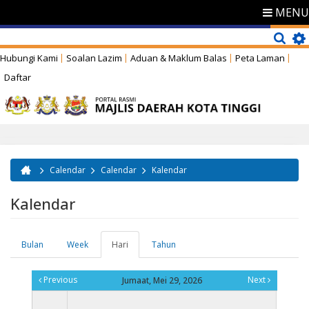
MENU
Hubungi Kami
Soalan Lazim
Aduan & Maklum Balas
Peta Laman
Daftar
Calendar
Calendar
Kalendar
Anda di sini
Kalendar
Bulan
Week
Hari
(tab
Tahun
Tab-tab utama
aktif)
Previous
Next
Jumaat, Mei 29, 2026