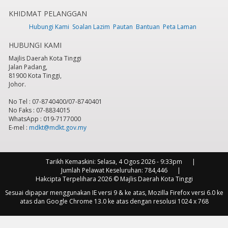
KHIDMAT PELANGGAN
7
pm
Hubungi Kami
Soalan Lazim
Pautan
Bantuan
Peta Laman
HUBUNGI KAMI
8
pm
Majlis Daerah Kota Tinggi
Jalan Padang,
9
pm
81900 Kota Tinggi,
Johor.
10
pm
No Tel : 07-8740400/07-8740401
No Faks : 07-8834015
11
pm
WhatsApp : 019-7177000
E-mel :
mdkt@mdkt.gov.my
Tarikh Kemaskini:
Selasa, 4 Ogos 2026 - 9:33pm
Jumlah Pelawat Keseluruhan:
784,446
Hakcipta Terpelihara 2026 © Majlis Daerah Kota Tinggi
Sesuai dipapar menggunakan IE versi 9 & ke atas, Mozilla Firefox versi 6.0 ke
atas dan Google Chrome 13.0 ke atas dengan resolusi 1024 x 768