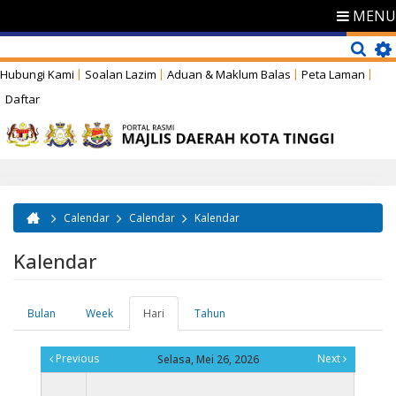
MENU
Hubungi Kami
Soalan Lazim
Aduan & Maklum Balas
Peta Laman
Daftar
Calendar
Calendar
Kalendar
Anda di sini
Kalendar
Bulan
Week
Hari
(tab
Tahun
Tab-tab utama
aktif)
Previous
Next
Selasa, Mei 26, 2026