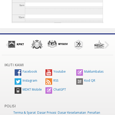
9
am
10
am
11
am
12
pm
1
pm
IKUTI KAMI
2
pm
Facebook
Youtube
Maklumbalas
3
pm
Instagram
RSS
Kod QR
MDKT Mobile
ChatGPT
4
pm
5
pm
POLISI
Terma & Syarat
Dasar Privasi
Dasar Keselamatan
Penafian
6
pm