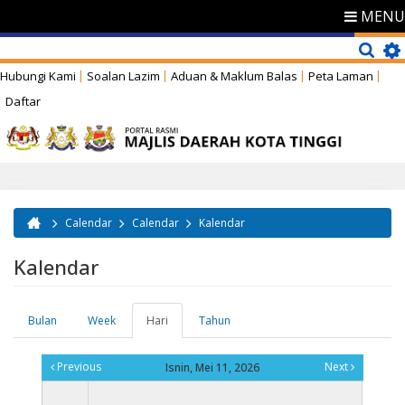
MENU
Hubungi Kami
Soalan Lazim
Aduan & Maklum Balas
Peta Laman
Daftar
Calendar
Calendar
Kalendar
Anda di sini
Kalendar
Bulan
Week
Hari
(tab
Tahun
Tab-tab utama
aktif)
Previous
Next
Isnin, Mei 11, 2026