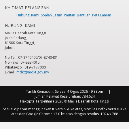
KHIDMAT PELANGGAN
7
pm
Hubungi Kami
Soalan Lazim
Pautan
Bantuan
Peta Laman
HUBUNGI KAMI
8
pm
Majlis Daerah Kota Tinggi
Jalan Padang,
9
pm
81900 Kota Tinggi,
Johor.
10
pm
No Tel : 07-8740400/07-8740401
No Faks : 07-8834015
11
pm
WhatsApp : 019-7177000
E-mel :
mdkt@mdkt.gov.my
Tarikh Kemaskini:
Selasa, 4 Ogos 2026 - 9:33pm
Jumlah Pelawat Keseluruhan:
784,624
Hakcipta Terpelihara 2026 © Majlis Daerah Kota Tinggi
Sesuai dipapar menggunakan IE versi 9 & ke atas, Mozilla Firefox versi 6.0 ke
atas dan Google Chrome 13.0 ke atas dengan resolusi 1024 x 768