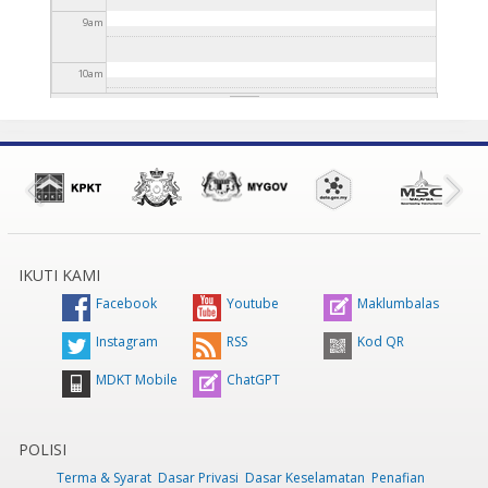
9
am
10
am
11
am
12
pm
1
pm
IKUTI KAMI
2
pm
Facebook
Youtube
Maklumbalas
3
pm
Instagram
RSS
Kod QR
MDKT Mobile
ChatGPT
4
pm
5
pm
POLISI
Terma & Syarat
Dasar Privasi
Dasar Keselamatan
Penafian
6
pm