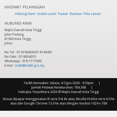
KHIDMAT PELANGGAN
7
pm
Hubungi Kami
Soalan Lazim
Pautan
Bantuan
Peta Laman
HUBUNGI KAMI
8
pm
Majlis Daerah Kota Tinggi
Jalan Padang,
9
pm
81900 Kota Tinggi,
Johor.
10
pm
No Tel : 07-8740400/07-8740401
No Faks : 07-8834015
11
pm
WhatsApp : 019-7177000
E-mel :
mdkt@mdkt.gov.my
Tarikh Kemaskini:
Selasa, 4 Ogos 2026 - 9:33pm
Jumlah Pelawat Keseluruhan:
784,368
Hakcipta Terpelihara 2026 © Majlis Daerah Kota Tinggi
Sesuai dipapar menggunakan IE versi 9 & ke atas, Mozilla Firefox versi 6.0 ke
atas dan Google Chrome 13.0 ke atas dengan resolusi 1024 x 768