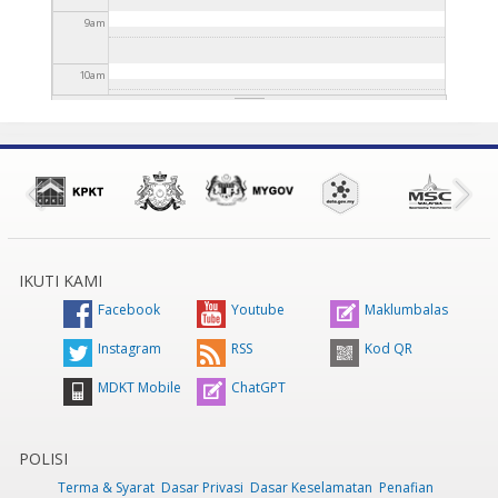
9
am
10
am
11
am
12
pm
1
pm
IKUTI KAMI
2
pm
Facebook
Youtube
Maklumbalas
3
pm
Instagram
RSS
Kod QR
MDKT Mobile
ChatGPT
4
pm
5
pm
POLISI
Terma & Syarat
Dasar Privasi
Dasar Keselamatan
Penafian
6
pm