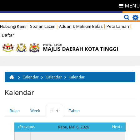
MENU
Hubungi Kami
Soalan Lazim
Aduan & Maklum Balas
Peta Laman
Daftar
Calendar
Calendar
Kalendar
Anda di sini
Kalendar
Bulan
Week
Hari
(tab
Tahun
Tab-tab utama
aktif)
Previous
Next
Rabu, Mei 6, 2026