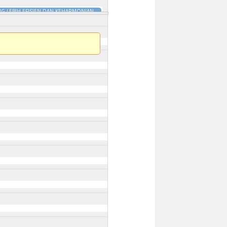
G LEBIH EFISIEN DAN KEHARMONIAN
DILI
18 Jan 2025 - 9:45am
to
31 Dis
:00am
to
31 Dis 2025 - 10:00am
30am
m
to
31 Dis 2025 - 10:45am
025 - 9:30am
to
31 Dis 2025 - 9:30am
is 2025 - 9:30am
 Dis 2025 - 9:15am
5 - 9:45am
is 2025 - 10:00am
SEDUNIA PERINGKAT KEBANGSAAN 2025