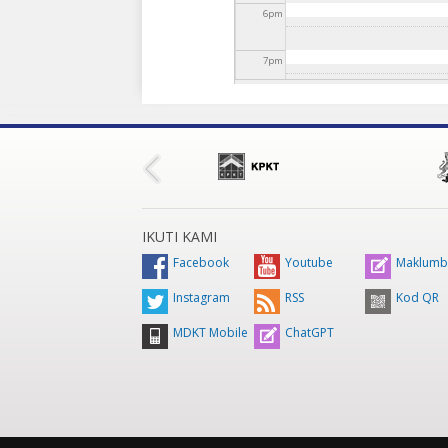
6
pm
7
pm
8
pm
9
pm
10
pm
IKUTI KAMI
11
pm
Facebook
Youtube
Maklumb
Instagram
RSS
Kod QR
MDKT Mobile
ChatGPT