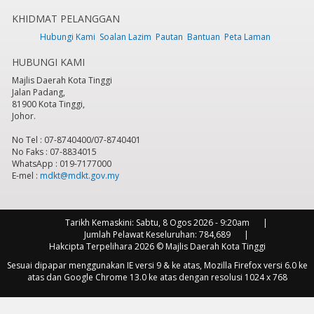
KHIDMAT PELANGGAN
7
pm
Hubungi Kami
Soalan Lazim
Pautan
Bantuan
Peta Laman
HUBUNGI KAMI
8
pm
Majlis Daerah Kota Tinggi
Jalan Padang,
9
pm
81900 Kota Tinggi,
Johor.
10
pm
No Tel : 07-8740400/07-8740401
No Faks : 07-8834015
11
pm
WhatsApp : 019-7177000
E-mel :
mdkt@mdkt.gov.my
Tarikh Kemaskini:
Sabtu, 8 Ogos 2026 - 9:20am
Jumlah Pelawat Keseluruhan:
784,689
Hakcipta Terpelihara 2026 © Majlis Daerah Kota Tinggi
Sesuai dipapar menggunakan IE versi 9 & ke atas, Mozilla Firefox versi 6.0 ke
atas dan Google Chrome 13.0 ke atas dengan resolusi 1024 x 768