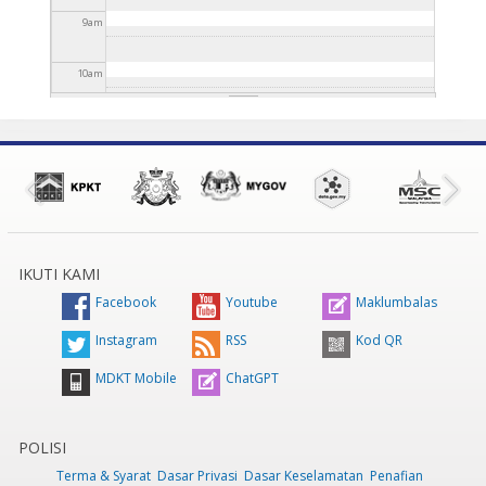
9
am
10
am
11
am
12
pm
1
pm
IKUTI KAMI
2
pm
Facebook
Youtube
Maklumbalas
3
pm
Instagram
RSS
Kod QR
MDKT Mobile
ChatGPT
4
pm
5
pm
POLISI
Terma & Syarat
Dasar Privasi
Dasar Keselamatan
Penafian
6
pm