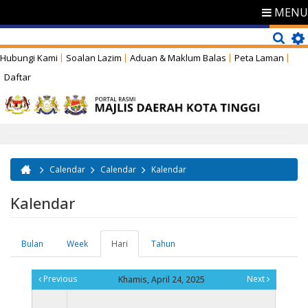
MENU
Hubungi Kami
Soalan Lazim
Aduan & Maklum Balas
Peta Laman
Daftar
Calendar
Calendar
Kalendar
Anda di sini
Kalendar
Bulan
Week
Hari
(tab
Tahun
Tab-tab utama
aktif)
Previous
Next
Khamis, April 24, 2025