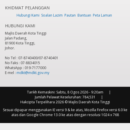
KHIDMAT PELANGGAN
7
pm
Hubungi Kami
Soalan Lazim
Pautan
Bantuan
Peta Laman
HUBUNGI KAMI
8
pm
Majlis Daerah Kota Tinggi
Jalan Padang,
9
pm
81900 Kota Tinggi,
Johor.
10
pm
No Tel : 07-8740400/07-8740401
No Faks : 07-8834015
11
pm
WhatsApp : 019-7177000
E-mel :
mdkt@mdkt.gov.my
Tarikh Kemaskini:
Sabtu, 8 Ogos 2026 - 9:20am
Jumlah Pelawat Keseluruhan:
784,531
Hakcipta Terpelihara 2026 © Majlis Daerah Kota Tinggi
Sesuai dipapar menggunakan IE versi 9 & ke atas, Mozilla Firefox versi 6.0 ke
atas dan Google Chrome 13.0 ke atas dengan resolusi 1024 x 768