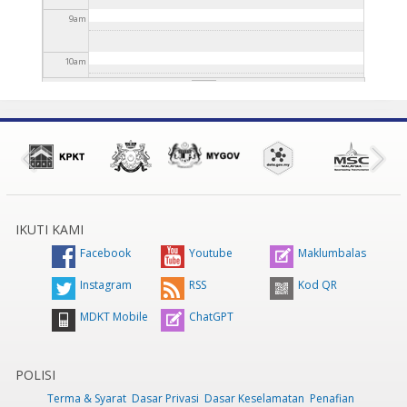
9
am
10
am
11
am
12
pm
1
pm
IKUTI KAMI
2
pm
Facebook
Youtube
Maklumbalas
3
pm
Instagram
RSS
Kod QR
MDKT Mobile
ChatGPT
4
pm
5
pm
POLISI
Terma & Syarat
Dasar Privasi
Dasar Keselamatan
Penafian
6
pm