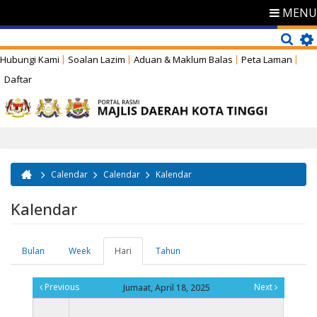
MENU
Hubungi Kami
Soalan Lazim
Aduan & Maklum Balas
Peta Laman
Daftar
Calendar
Calendar
Kalendar
Anda di sini
Kalendar
Bulan
Week
Hari
(tab
Tahun
Tab-tab utama
aktif)
Previous
Next
Jumaat, April 18, 2025