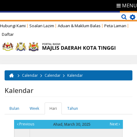
MENU
Hubungi Kami
Soalan Lazim
Aduan & Maklum Balas
Peta Laman
Daftar
Calendar
Calendar
Kalendar
Anda di sini
Kalendar
Bulan
Week
Hari
(tab
Tahun
Tab-tab utama
aktif)
Previous
Next
Ahad, March 30, 2025