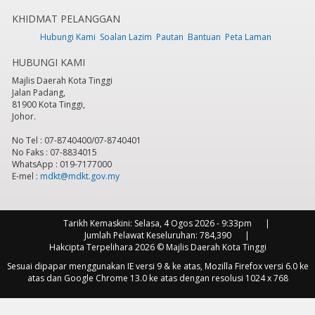
KHIDMAT PELANGGAN
7
pm
Hubungi Kami
Soalan Lazim
Pautan
Bantuan
Peta Laman
HUBUNGI KAMI
8
pm
Majlis Daerah Kota Tinggi
Jalan Padang,
9
pm
81900 Kota Tinggi,
Johor.
10
pm
No Tel : 07-8740400/07-8740401
No Faks : 07-8834015
11
pm
WhatsApp : 019-7177000
E-mel :
mdkt@mdkt.gov.my
Tarikh Kemaskini:
Selasa, 4 Ogos 2026 - 9:33pm
Jumlah Pelawat Keseluruhan:
784,390
Hakcipta Terpelihara 2026 © Majlis Daerah Kota Tinggi
Sesuai dipapar menggunakan IE versi 9 & ke atas, Mozilla Firefox versi 6.0 ke
atas dan Google Chrome 13.0 ke atas dengan resolusi 1024 x 768