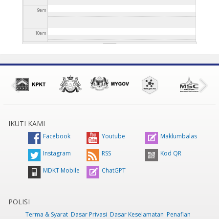
9
am
10
am
11
am
12
pm
1
pm
IKUTI KAMI
2
pm
Facebook
Youtube
Maklumbalas
3
pm
Instagram
RSS
Kod QR
MDKT Mobile
ChatGPT
4
pm
5
pm
POLISI
Terma & Syarat
Dasar Privasi
Dasar Keselamatan
Penafian
6
pm