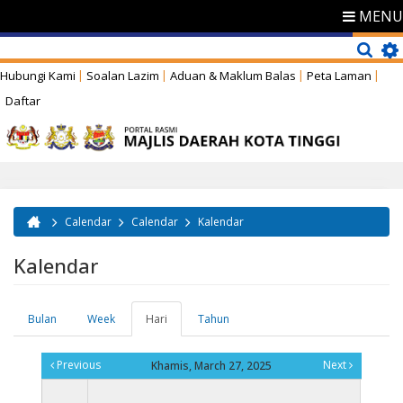
MENU
Hubungi Kami
Soalan Lazim
Aduan & Maklum Balas
Peta Laman
Daftar
Calendar
Calendar
Kalendar
Anda di sini
Kalendar
Bulan
Week
Hari
(tab
Tahun
Tab-tab utama
aktif)
Previous
Next
Khamis, March 27, 2025