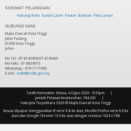
KHIDMAT PELANGGAN
7
pm
Hubungi Kami
Soalan Lazim
Pautan
Bantuan
Peta Laman
HUBUNGI KAMI
8
pm
Majlis Daerah Kota Tinggi
Jalan Padang,
9
pm
81900 Kota Tinggi,
Johor.
10
pm
No Tel : 07-8740400/07-8740401
No Faks : 07-8834015
11
pm
WhatsApp : 019-7177000
E-mel :
mdkt@mdkt.gov.my
Tarikh Kemaskini:
Selasa, 4 Ogos 2026 - 9:33pm
Jumlah Pelawat Keseluruhan:
784,581
Hakcipta Terpelihara 2026 © Majlis Daerah Kota Tinggi
Sesuai dipapar menggunakan IE versi 9 & ke atas, Mozilla Firefox versi 6.0 ke
atas dan Google Chrome 13.0 ke atas dengan resolusi 1024 x 768