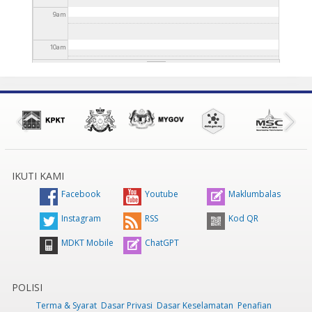
9
am
10
am
11
am
12
pm
1
pm
IKUTI KAMI
2
pm
Facebook
Youtube
Maklumbalas
3
pm
Instagram
RSS
Kod QR
MDKT Mobile
ChatGPT
4
pm
5
pm
POLISI
Terma & Syarat
Dasar Privasi
Dasar Keselamatan
Penafian
6
pm